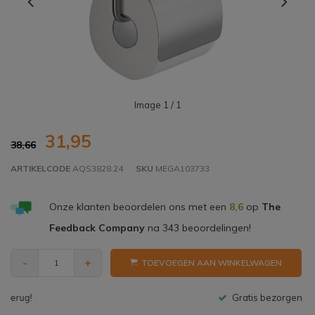
Image
1
/ 1
31,95
38,66
ARTIKELCODE
AQS3828.24
SKU
MEGA103733
Onze klanten beoordelen ons met een
8,6
op
The
Feedback Company
na
343
beoordelingen!
-
+
TOEVOEGEN AAN WINKELWAGEN
Gratis bezorgen v.a. € 150,- (NL)