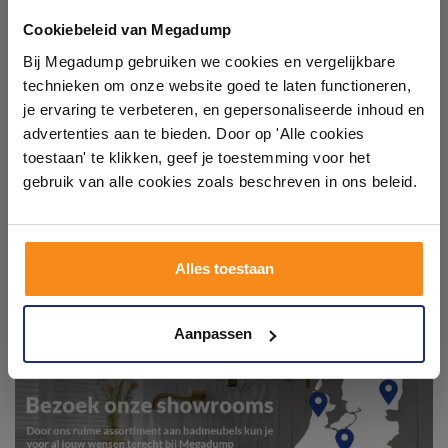
Ontdek 21 complete
badkamerstijlen. Doe je mee?
badkamers in onze 1000 m²
Cookiebeleid van Megadump
showroom
Bij Megadump gebruiken we cookies en vergelijkbare
technieken om onze website goed te laten functioneren,
Laat je inspireren door 21 volledig ingerichte
je ervaring te verbeteren, en gepersonaliseerde inhoud en
badkameropstellingen – van compact tot luxe. Onze
advertenties aan te bieden. Door op 'Alle cookies
ervaren adviseurs helpen je persoonlijk, en je vindt
toestaan' te klikken, geef je toestemming voor het
tegels & sanitair direct uit voorraad. Gratis parkeren
op eigen terrein.
gebruik van alle cookies zoals beschreven in ons beleid.
Plan je bezoek!
Alles toestaan
Kom langs en ervaar zelf het verschil!
Aanpassen