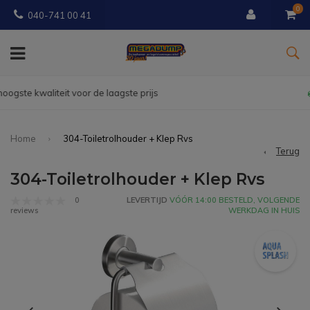
0
040-741 00 41
Gratis
bezorgd vanaf € 150
Home
304-Toiletrolhouder + Klep Rvs
Terug
304-Toiletrolhouder + Klep Rvs
0
LEVERTIJD
VÓÓR 14:00 BESTELD, VOLGENDE
WERKDAG IN HUIS
reviews