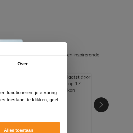
egadumpnl. Samen bouwen we een inspirerende
e
Over
n
gels
n functioneren, je ervaring
es toestaan' te klikken, geef
Alles toestaan