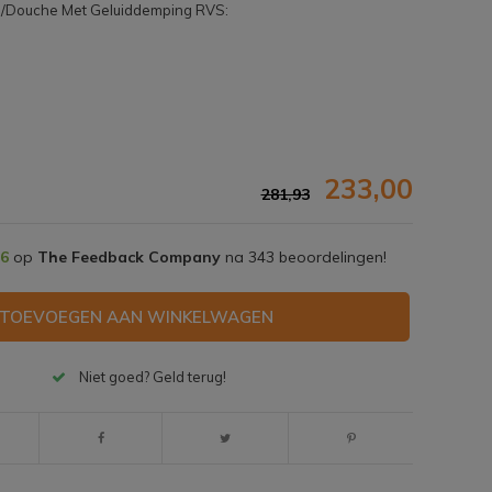
ad/Douche Met Geluiddemping RVS:
233,00
281,93
,6
op
The Feedback Company
na
343
beoordelingen!
TOEVOEGEN AAN WINKELWAGEN
Niet goed? Geld terug!
Afbeelding vergroten