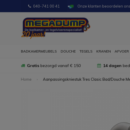
040-741 00 41
Onze klanten beoordelen on
BADKAMERMEUBELS
DOUCHE
TEGELS
KRANEN
AFVOER
Gratis
bezorgd vanaf € 150
14 dagen
bede
Home
Aanpassingskniestuk Tres Clasic Bad/Douche M