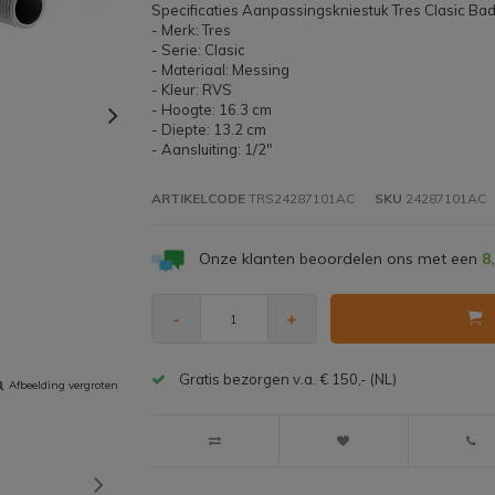
Specificaties Aanpassingskniestuk Tres Clasic B
- Merk: Tres
- Serie: Clasic
- Materiaal: Messing
- Kleur: RVS
- Hoogte: 16.3 cm
- Diepte: 13.2 cm
- Aansluiting: 1/2"
ARTIKELCODE
TRS24287101AC
SKU
24287101AC
Onze klanten beoordelen ons met een
8
-
+
Gratis bezorgen v.a. € 150,- (NL)
Afbeelding vergroten