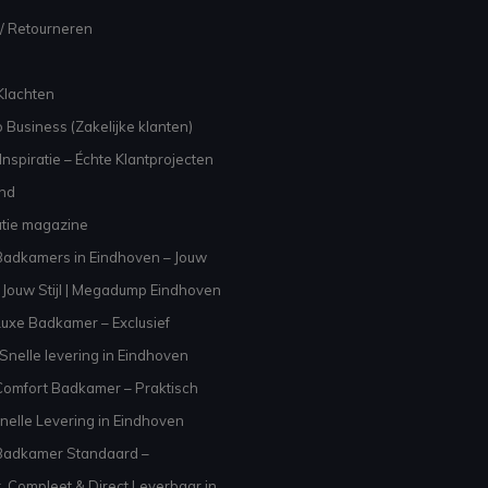
/ Retourneren
Klachten
 Business (Zakelijke klanten)
nspiratie – Échte Klantprojecten
and
atie magazine
adkamers in Eindhoven – Jouw
Jouw Stijl | Megadump Eindhoven
uxe Badkamer – Exclusief
Snelle levering in Eindhoven
omfort Badkamer – Praktisch
nelle Levering in Eindhoven
Badkamer Standaard –
, Compleet & Direct Leverbaar in