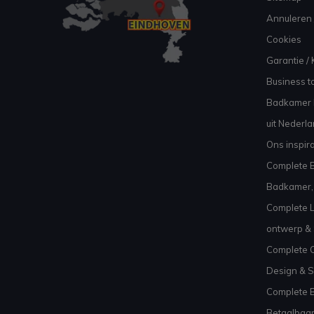
Annuleren 
Cookies
Garantie / 
Business to
Badkamer I
uit Nederl
Ons inspir
Complete B
Badkamer, 
Complete L
ontwerp & 
Complete C
Design & S
Complete 
Betaalbaar