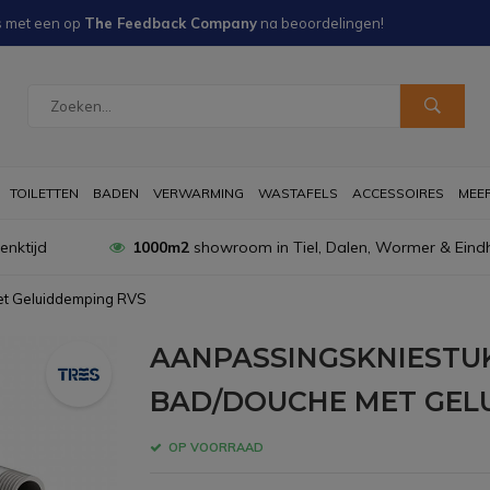
s met een
op
The Feedback Company
na
beoordelingen!
TOILETTEN
BADEN
VERWARMING
WASTAFELS
ACCESSOIRES
MEER 
nktijd
1000m2
showroom in Tiel, Dalen, Wormer & Eind
et Geluiddemping RVS
AANPASSINGSKNIESTUK
BAD/DOUCHE MET GEL
OP VOORRAAD