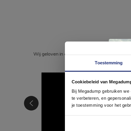
Wij geloven in de kracht van delen. Deel j
Toestemming
Cookiebeleid van Megadum
com
Bij Megadump gebruiken we co
te verbeteren, en gepersonali
je toestemming voor het gebr