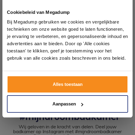
Ontdek 21 complete
badkamers in onze 1000 m²
Cookiebeleid van Megadump
showroom
Bij Megadump gebruiken we cookies en vergelijkbare
Mate Glijstang Rond 75 Cm
M301
technieken om onze website goed te laten functioneren,
Laat je inspireren door 21 volledig ingerichte
je ervaring te verbeteren, en gepersonaliseerde inhoud en
Binnen 5 (werk)dagen
badkameropstellingen – van compact tot luxe. Onze
advertenties aan te bieden. Door op 'Alle cookies
geleverd
ervaren adviseurs helpen je persoonlijk, en je vindt
toestaan' te klikken, geef je toestemming voor het
tegels & sanitair direct uit voorraad. Gratis parkeren
222,00
op eigen terrein.
184,00
gebruik van alle cookies zoals beschreven in ons beleid.
Plan je bezoek!
Meer info
Alles toestaan
Kom langs en ervaar zelf het verschil!
Aanpassen
#mijndroombadkamer
Wij geloven in de kracht van delen. Deel jouw
badkamer op Instagram met #mijndroombadkamer