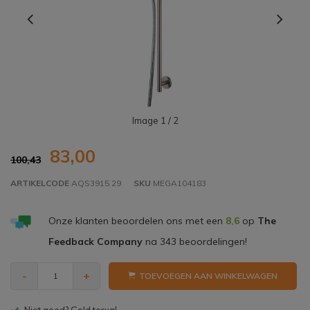
Image
1
/ 2
83,00
100,43
ARTIKELCODE
AQS3915.29
SKU
MEGA104183
Onze klanten beoordelen ons met een
8,6
op
The
Feedback Company
na
343
beoordelingen!
-
+
TOEVOEGEN AAN WINKELWAGEN
Gratis bezorgen v.a. € 150,- (NL)