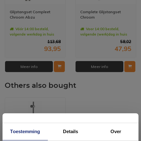
Glijstangset Compleet
Complete Glijstangset
Chroom Abzu
Chroom
Vóór 14:00 besteld,
Voor 14:00 besteld,
volgende werkdag in huis
volgende (werk)dag in huis
113,68
58,02
93,95
47,95
Meer info
Meer info
Others also bought
Toestemming
Details
Over