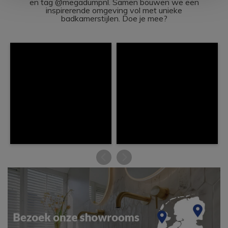
en tag @megadumpnl. Samen bouwen we een
inspirerende omgeving vol met unieke
badkamerstijlen. Doe je mee?