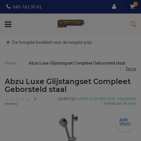
0
040-741 00 41
Gratis
bezorgd vanaf € 150
Home
Abzu Luxe Glijstangset Compleet Geborsteld staal
Terug
Abzu Luxe Glijstangset Compleet
Geborsteld staal
0
LEVERTIJD
VÓÓR 14:00 BESTELD, VOLGENDE
WERKDAG IN HUIS
reviews