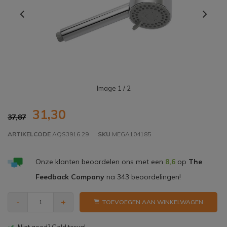
Image
1
/ 2
31,30
37,87
ARTIKELCODE
AQS3916.29
SKU
MEGA104185
Onze klanten beoordelen ons met een
8,6
op
The
Feedback Company
na
343
beoordelingen!
-
+
TOEVOEGEN AAN WINKELWAGEN
Gratis bezorgen v.a. € 150,- (NL)