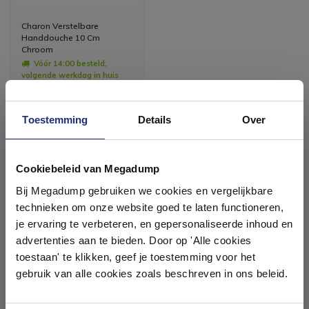
Charon Verstelbare
Handdouche 10 Cm
Chroom
Vóór 14:00 besteld,
volgende werkdag in huis
33,87
27,99
Toestemming
Details
Over
Meer info
Ontdek 21 complete
badkamers in onze 1000 m²
Cookiebeleid van Megadump
showroom
Bij Megadump gebruiken we cookies en vergelijkbare
technieken om onze website goed te laten functioneren,
Laat je inspireren door 21 volledig ingerichte
je ervaring te verbeteren, en gepersonaliseerde inhoud en
#mijndroombadkamer
badkameropstellingen – van compact tot luxe. Onze
advertenties aan te bieden. Door op 'Alle cookies
ervaren adviseurs helpen je persoonlijk, en je vindt
toestaan' te klikken, geef je toestemming voor het
tegels & sanitair direct uit voorraad. Gratis parkeren
Wij geloven in de kracht van delen. Deel jouw
op eigen terrein.
badkamer op Instagram met #mijndroombadkamer
gebruik van alle cookies zoals beschreven in ons beleid.
en tag @megadumpnl. Samen bouwen we een
inspirerende omgeving vol met unieke
badkamerstijlen. Doe je mee?