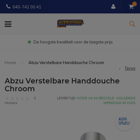
0
040-741 00 41
Gratis
bezorgd vanaf € 150
Home
Abzu Verstelbare Handdouche Chroom
Terug
Abzu Verstelbare Handdouche
Chroom
0
LEVERTIJD
VÓÓR 14:00 BESTELD, VOLGENDE
WERKDAG IN HUIS
reviews