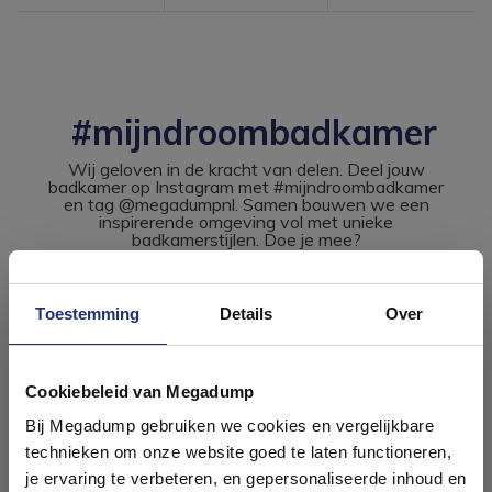
#mijndroombadkamer
Wij geloven in de kracht van delen. Deel jouw
badkamer op Instagram met #mijndroombadkamer
en tag @megadumpnl. Samen bouwen we een
inspirerende omgeving vol met unieke
badkamerstijlen. Doe je mee?
Toestemming
Details
Over
Ontdek 21 complete
badkamers in onze 1000 m²
Cookiebeleid van Megadump
showroom
Bij Megadump gebruiken we cookies en vergelijkbare
technieken om onze website goed te laten functioneren,
Laat je inspireren door 21 volledig ingerichte
je ervaring te verbeteren, en gepersonaliseerde inhoud en