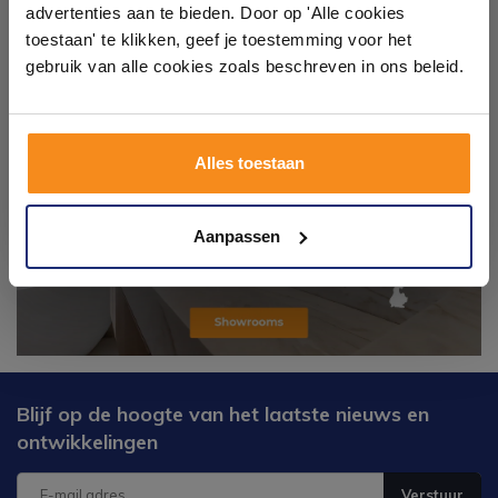
badkameropstellingen – van compact tot luxe. Onze
advertenties aan te bieden. Door op 'Alle cookies
ervaren adviseurs helpen je persoonlijk, en je vindt
toestaan' te klikken, geef je toestemming voor het
tegels & sanitair direct uit voorraad. Gratis parkeren
op eigen terrein.
gebruik van alle cookies zoals beschreven in ons beleid.
Plan je bezoek!
Alles toestaan
Kom langs en ervaar zelf het verschil!
Aanpassen
Blijf op de hoogte van het laatste nieuws en
ontwikkelingen
Verstuur