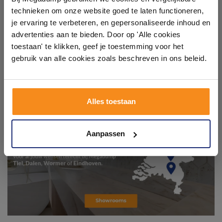
technieken om onze website goed te laten functioneren,
Laat je inspireren door 21 volledig ingerichte
je ervaring te verbeteren, en gepersonaliseerde inhoud en
badkameropstellingen – van compact tot luxe. Onze
advertenties aan te bieden. Door op 'Alle cookies
ervaren adviseurs helpen je persoonlijk, en je vindt
toestaan' te klikken, geef je toestemming voor het
tegels & sanitair direct uit voorraad. Gratis parkeren
op eigen terrein.
gebruik van alle cookies zoals beschreven in ons beleid.
Plan je bezoek!
Alles toestaan
Kom langs en ervaar zelf het verschil!
Aanpassen