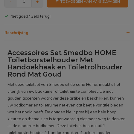
-
+
TOEVOEGEN AAN WINKELWAGEN
Gratis bezorgen v.a. € 150,- (NL)
Beschrijving
Accessoires Set Smedbo HOME
Toiletborstelhouder Met
Handoekhaak en Toiletrolhouder
Rond Mat Goud
Met deze toiletset van Smedbo uit de serie Home, maakt u het
uiterlijk van uw badkamer of toiletruimte compleet. De mat
gouden accenten waarover deze artikelen beschikken, kunnen
uw badkamer en toiletruime net even dat beetje variatie bieden
wat het nodig heeft. De gouden kleur past bij een hele hoop
kleuren en thema's en is tegenwoordig niet meer weg te denken
uit de moderne badkamer. Deze toiletset bestaat uit 1
toiletborsterhouder, 1 handoekhaak en 1 toiletrolhouder.