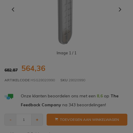
Image
1
/ 1
564,36
682,87
ARTIKELCODE
HSG28020990
SKU
28020990
Onze klanten beoordelen ons met een
8,6
op
The
Feedback Company
na
343
beoordelingen!
-
+
TOEVOEGEN AAN WINKELWAGEN