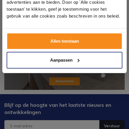
advertenties aan te bieden. Door op 'Alle cookies
ervaren adviseurs helpen je persoonlijk, en je vindt
toestaan' te klikken, geef je toestemming voor het
tegels & sanitair direct uit voorraad. Gratis parkeren
op eigen terrein.
gebruik van alle cookies zoals beschreven in ons beleid.
Plan je bezoek!
Alles toestaan
Kom langs en ervaar zelf het verschil!
Aanpassen
Blijf op de hoogte van het laatste nieuws en
ontwikkelingen
Verstuur