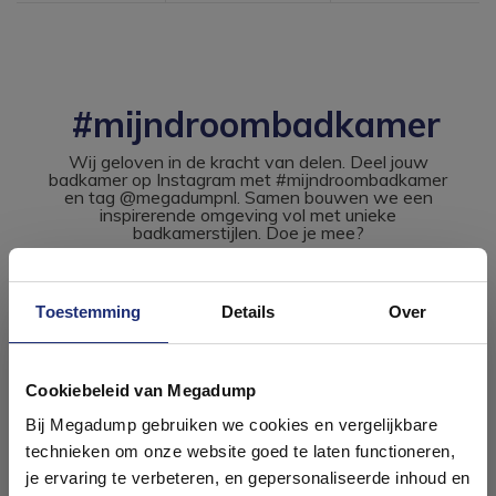
#mijndroombadkamer
Wij geloven in de kracht van delen. Deel jouw
badkamer op Instagram met #mijndroombadkamer
en tag @megadumpnl. Samen bouwen we een
inspirerende omgeving vol met unieke
badkamerstijlen. Doe je mee?
Toestemming
Details
Over
Ontdek 21 complete
badkamers in onze 1000 m²
Cookiebeleid van Megadump
showroom
Bij Megadump gebruiken we cookies en vergelijkbare
technieken om onze website goed te laten functioneren,
Laat je inspireren door 21 volledig ingerichte
je ervaring te verbeteren, en gepersonaliseerde inhoud en
badkameropstellingen – van compact tot luxe. Onze