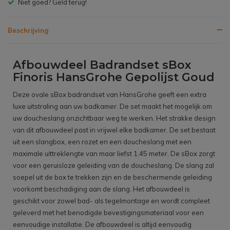
 goed? Geld terug!
Gratis be
Beschrijving
Afbouwdeel Badrandset sBox
Finoris HansGrohe Gepolijst Goud
Deze ovale sBox badrandset van HansGrohe geeft een extra
luxe uitstraling aan uw badkamer. De set maakt het mogelijk om
uw doucheslang onzichtbaar weg te werken. Het strakke design
van dit afbouwdeel past in vrijwel elke badkamer. De set bestaat
uit een slangbox, een rozet en een doucheslang met een
maximale uittreklengte van maar liefst 1,45 meter. De sBox zorgt
voor een geruisloze geleiding van de doucheslang. De slang zal
soepel uit de box te trekken zijn en de beschermende geleiding
voorkomt beschadiging aan de slang. Het afbouwdeel is
geschikt voor zowel bad- als tegelmontage en wordt compleet
geleverd met het benodigde bevestigingsmateriaal voor een
eenvoudige installatie. De afbouwdeel is altijd eenvoudig