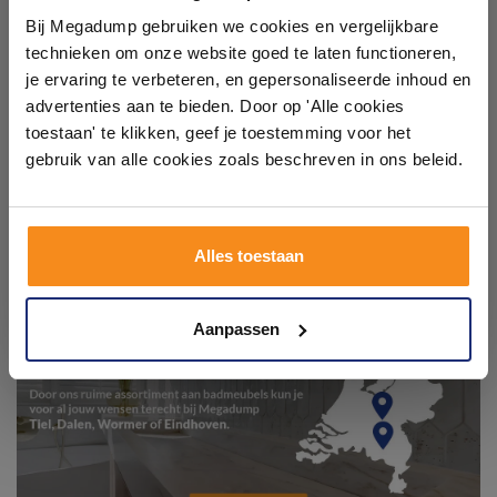
showroom
Bij Megadump gebruiken we cookies en vergelijkbare
technieken om onze website goed te laten functioneren,
Laat je inspireren door 21 volledig ingerichte
je ervaring te verbeteren, en gepersonaliseerde inhoud en
badkameropstellingen – van compact tot luxe. Onze
advertenties aan te bieden. Door op 'Alle cookies
ervaren adviseurs helpen je persoonlijk, en je vindt
toestaan' te klikken, geef je toestemming voor het
tegels & sanitair direct uit voorraad. Gratis parkeren
op eigen terrein.
gebruik van alle cookies zoals beschreven in ons beleid.
Plan je bezoek!
Alles toestaan
Kom langs en ervaar zelf het verschil!
Aanpassen