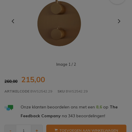
Image
1
/ 2
215,00
260,00
ARTIKELCODE
BWS2542.29
SKU
BWS2542.29
Onze klanten beoordelen ons met een
8,6
op
The
Feedback Company
na
343
beoordelingen!
-
+
TOEVOEGEN AAN WINKELWAGEN