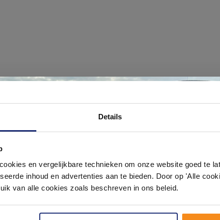
#mijndroombadkamer
ouw badkamer op Instagram met #mijndroombadkamer en tag @m
Ontdek 21 complete badkamers in onz
Details
omgeving vol met unieke badkamerstijlen. Doe je mee?
1000 m² showroom
p
Laat je inspireren door 21 volledig ingerichte badkameropstellingen – va
pact tot luxe. Onze ervaren adviseurs helpen je persoonlijk, en je vindt te
okies en vergelijkbare technieken om onze website goed te late
& sanitair direct uit voorraad. Gratis parkeren op eigen terrein.
seerde inhoud en advertenties aan te bieden. Door op 'Alle cooki
uik van alle cookies zoals beschreven in ons beleid.
Plan je bezoek!