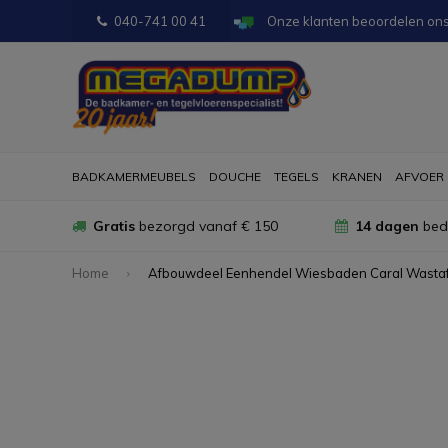
040-741 00 41
Onze klanten beoordelen on
BADKAMERMEUBELS
DOUCHE
TEGELS
KRANEN
AFVOER
Gratis
bezorgd vanaf € 150
14 dagen
bede
Home
Afbouwdeel Eenhendel Wiesbaden Caral Wastaf