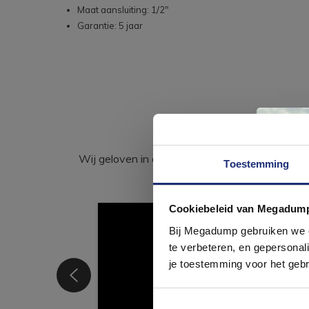
Maat aansluiting: 1/2"
Garantie: 5 jaar
Wij geloven in de kracht van delen. Deel j
Toestemming
Cookiebeleid van Megadum
com
Bij Megadump gebruiken we co
te verbeteren, en gepersonali
je toestemming voor het gebr