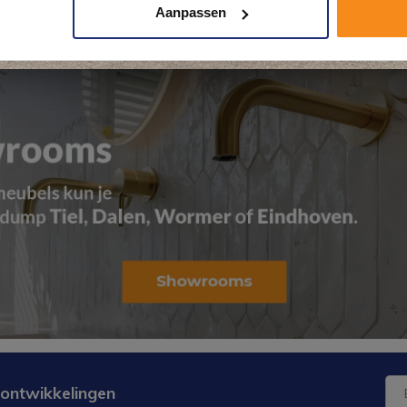
Aanpassen
Kom langs en ervaar zelf het verschil!
 ontwikkelingen