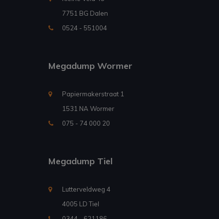
7751 BG Dalen
0524 - 551004
Megadump Wormer
Papiermakerstraat 1
1531 NA Wormer
075 - 74 000 20
Megadump Tiel
Lutterveldweg 4
4005 LD Tiel
0344 - 621186