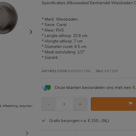
Specificaties Afbouwdeel Eenhendel Wiesbaden C
* Merk: Wiesbaden
* Serie: Caral
* Kleur: RVS
* Lengte uitloop: 20.6 cm
* Hoogte uitloop: 7 cm
* Diameter rozet: 6.5 cm
* Maat aansluiting: 1/2"
* Garant
ARTIKELCODE
KOH29.7155
SKU
29.7155
Onze klanten beoordelen ons met een
8
-
+
Afbeelding vergroten
Gratis bezorgen v.a. € 150,- (NL)