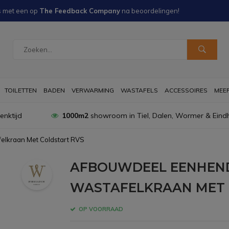
s met een
op
The Feedback Company
na
beoordelingen!
TOILETTEN
BADEN
VERWARMING
WASTAFELS
ACCESSOIRES
MEER 
nktijd
1000m2
showroom in Tiel, Dalen, Wormer & Eind
elkraan Met Coldstart RVS
AFBOUWDEEL EENHEND
WASTAFELKRAAN MET 
OP VOORRAAD