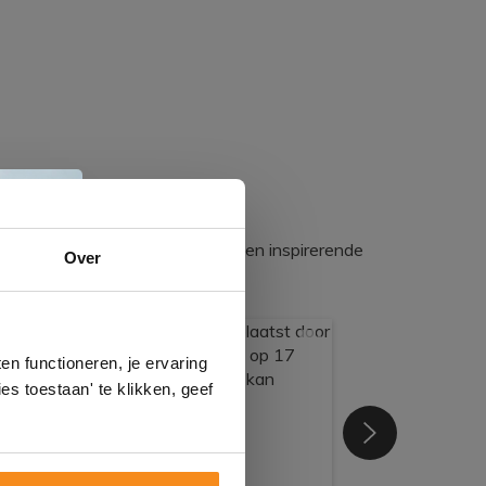
egadumpnl. Samen bouwen we een inspirerende
e
Over
n
gels
n functioneren, je ervaring
es toestaan' te klikken, geef