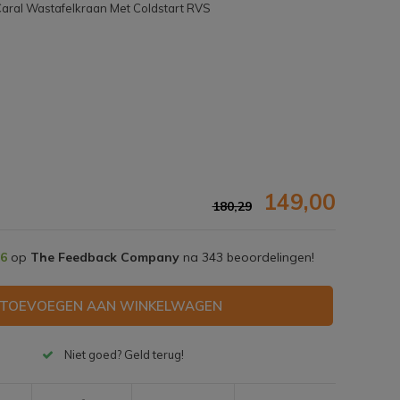
aral Wastafelkraan Met Coldstart RVS
149,00
180,29
,6
op
The Feedback Company
na
343
beoordelingen!
TOEVOEGEN AAN WINKELWAGEN
Afbeelding vergroten
Niet goed? Geld terug!