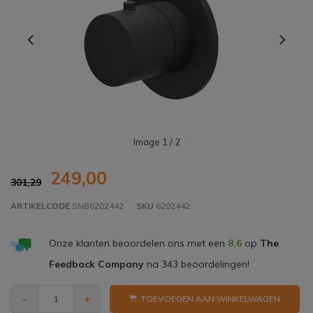
Image
1
/ 2
249,00
301,29
ARTIKELCODE
SNB6202442
SKU
6202442
Onze klanten beoordelen ons met een
8,6
op
The
Feedback Company
na
343
beoordelingen!
-
+
TOEVOEGEN AAN WINKELWAGEN