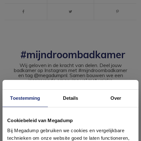
#mijndroombadkamer
Wij geloven in de kracht van delen. Deel jouw
badkamer op Instagram met #mijndroombadkamer
en tag @megadumpnl. Samen bouwen we een
inspirerende omgeving vol met unieke
badkamerstijlen. Doe je mee?
Toestemming
Details
Over
Ontdek 21 complete
badkamers in onze 1000 m²
Cookiebeleid van Megadump
showroom
Bij Megadump gebruiken we cookies en vergelijkbare
technieken om onze website goed te laten functioneren,