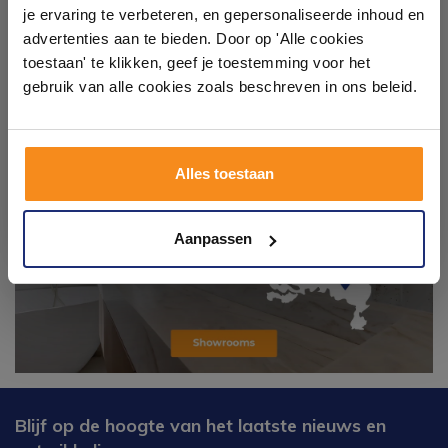
Laat je inspireren door 21 volledig ingerichte
je ervaring te verbeteren, en gepersonaliseerde inhoud en
badkameropstellingen – van compact tot luxe. Onze
advertenties aan te bieden. Door op 'Alle cookies
ervaren adviseurs helpen je persoonlijk, en je vindt
toestaan' te klikken, geef je toestemming voor het
tegels & sanitair direct uit voorraad. Gratis parkeren
op eigen terrein.
gebruik van alle cookies zoals beschreven in ons beleid.
Plan je bezoek!
Alles toestaan
Kom langs en ervaar zelf het verschil!
Aanpassen
Blijf op de hoogte van het laatste nieuws en