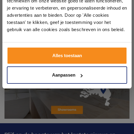
technieken om onze website goed te laten functioneren,
Laat je inspireren door 21 volledig ingerichte
je ervaring te verbeteren, en gepersonaliseerde inhoud en
badkameropstellingen – van compact tot luxe. Onze
advertenties aan te bieden. Door op 'Alle cookies
ervaren adviseurs helpen je persoonlijk, en je vindt
toestaan' te klikken, geef je toestemming voor het
tegels & sanitair direct uit voorraad. Gratis parkeren
op eigen terrein.
gebruik van alle cookies zoals beschreven in ons beleid.
Plan je bezoek!
Alles toestaan
Kom langs en ervaar zelf het verschil!
Aanpassen