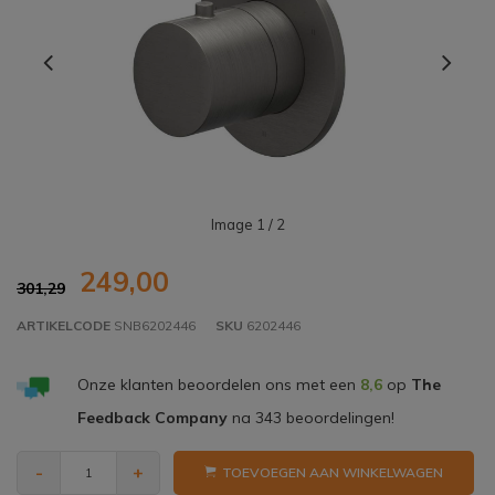
Image
1
/ 2
249,00
301,29
ARTIKELCODE
SNB6202446
SKU
6202446
Onze klanten beoordelen ons met een
8,6
op
The
Feedback Company
na
343
beoordelingen!
-
+
TOEVOEGEN AAN WINKELWAGEN