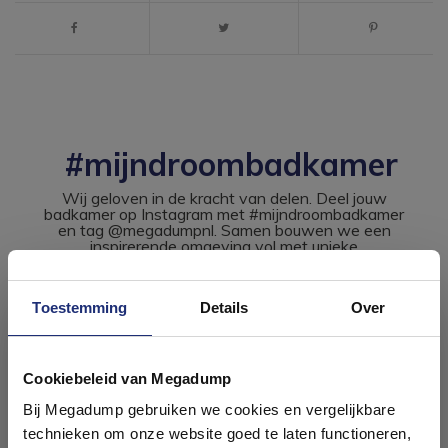
#mijndroombadkamer
Wij geloven in de kracht van delen. Deel jouw
badkamer op Instagram met #mijndroombadkamer
en tag @megadumpnl. Samen bouwen we een
inspirerende omgeving vol met unieke
badkamerstijlen. Doe je mee?
Toestemming
Details
Over
Ontdek 21 complete
badkamers in onze 1000 m²
Cookiebeleid van Megadump
showroom
Bij Megadump gebruiken we cookies en vergelijkbare
technieken om onze website goed te laten functioneren,