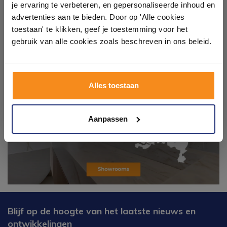
Laat je inspireren door 21 volledig ingerichte
je ervaring te verbeteren, en gepersonaliseerde inhoud en
badkameropstellingen – van compact tot luxe. Onze
advertenties aan te bieden. Door op 'Alle cookies
ervaren adviseurs helpen je persoonlijk, en je vindt
toestaan' te klikken, geef je toestemming voor het
tegels & sanitair direct uit voorraad. Gratis parkeren
op eigen terrein.
gebruik van alle cookies zoals beschreven in ons beleid.
Plan je bezoek!
Alles toestaan
Kom langs en ervaar zelf het verschil!
Aanpassen
Blijf op de hoogte van het laatste nieuws en
ontwikkelingen