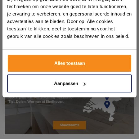
technieken om onze website goed te laten functioneren,
Laat je inspireren door 21 volledig ingerichte
je ervaring te verbeteren, en gepersonaliseerde inhoud en
badkameropstellingen – van compact tot luxe. Onze
advertenties aan te bieden. Door op 'Alle cookies
ervaren adviseurs helpen je persoonlijk, en je vindt
toestaan' te klikken, geef je toestemming voor het
tegels & sanitair direct uit voorraad. Gratis parkeren
op eigen terrein.
gebruik van alle cookies zoals beschreven in ons beleid.
Plan je bezoek!
Alles toestaan
Kom langs en ervaar zelf het verschil!
Aanpassen