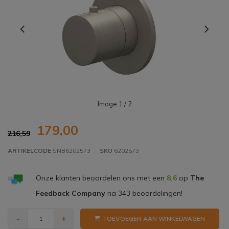
Image
1
/ 2
179,00
216,59
ARTIKELCODE
SNB6202573
SKU
6202573
Onze klanten beoordelen ons met een
8,6
op
The
Feedback Company
na
343
beoordelingen!
-
+
TOEVOEGEN AAN WINKELWAGEN