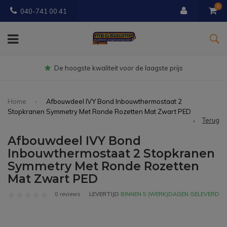
0
040-741 00 41
Gratis
bezorgd vanaf € 150
Home
Afbouwdeel IVY Bond Inbouwthermostaat 2
Stopkranen Symmetry Met Ronde Rozetten Mat Zwart PED
Terug
Afbouwdeel IVY Bond
Inbouwthermostaat 2 Stopkranen
Symmetry Met Ronde Rozetten
Mat Zwart PED
0 reviews
LEVERTIJD
BINNEN 5 (WERK)DAGEN GELEVERD