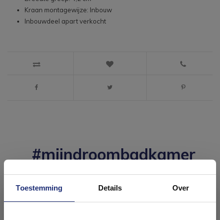
Kraan montagewijze: Inbouw
Inbouwdeel apart verkocht
#mijndroombadkamer
Wij geloven in de kracht van delen. Deel jouw
badkamer op Instagram met #mijndroombadkamer
en tag @megadumpnl. Samen bouwen we een
Toestemming
Details
Over
inspirerende omgeving vol met unieke
badkamerstijlen. Doe je mee?
Ontdek 21 complete