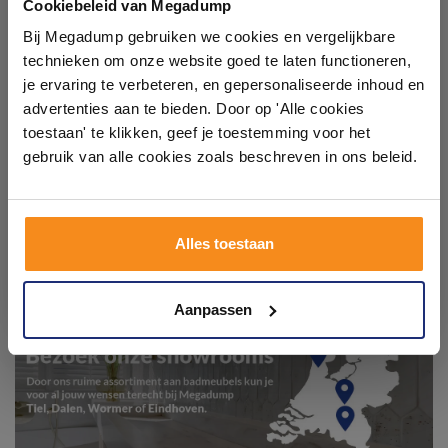
badkamers in onze 1000 m²
Cookiebeleid van Megadump
showroom
Bij Megadump gebruiken we cookies en vergelijkbare
technieken om onze website goed te laten functioneren,
Laat je inspireren door 21 volledig ingerichte
je ervaring te verbeteren, en gepersonaliseerde inhoud en
badkameropstellingen – van compact tot luxe. Onze
advertenties aan te bieden. Door op 'Alle cookies
ervaren adviseurs helpen je persoonlijk, en je vindt
toestaan' te klikken, geef je toestemming voor het
tegels & sanitair direct uit voorraad. Gratis parkeren
op eigen terrein.
gebruik van alle cookies zoals beschreven in ons beleid.
Plan je bezoek!
Alles toestaan
Kom langs en ervaar zelf het verschil!
Aanpassen