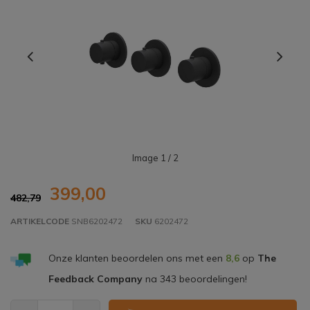
Image
1
/ 2
399,00
482,79
ARTIKELCODE
SNB6202472
SKU
6202472
Onze klanten beoordelen ons met een
8,6
op
The
Feedback Company
na
343
beoordelingen!