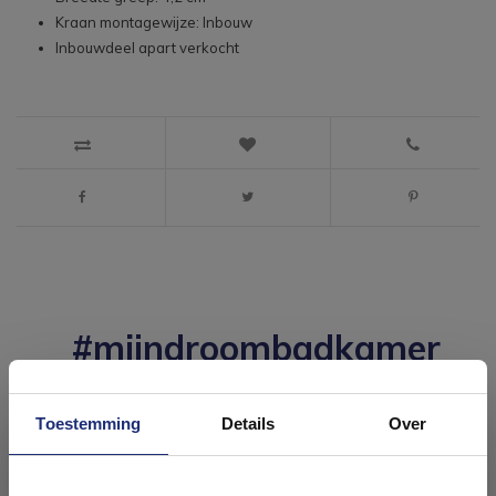
Kraan montagewijze: Inbouw
Inbouwdeel apart verkocht
#mijndroombadkamer
Wij geloven in de kracht van delen. Deel jouw
badkamer op Instagram met #mijndroombadkamer
en tag @megadumpnl. Samen bouwen we een
Toestemming
Details
Over
inspirerende omgeving vol met unieke
badkamerstijlen. Doe je mee?
Ontdek 21 complete