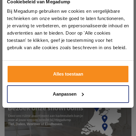
badkamers in onze 1000 m²
Cookiebeleid van Megadump
showroom
Bij Megadump gebruiken we cookies en vergelijkbare
technieken om onze website goed te laten functioneren,
Laat je inspireren door 21 volledig ingerichte
je ervaring te verbeteren, en gepersonaliseerde inhoud en
badkameropstellingen – van compact tot luxe. Onze
advertenties aan te bieden. Door op 'Alle cookies
ervaren adviseurs helpen je persoonlijk, en je vindt
toestaan' te klikken, geef je toestemming voor het
tegels & sanitair direct uit voorraad. Gratis parkeren
op eigen terrein.
gebruik van alle cookies zoals beschreven in ons beleid.
Plan je bezoek!
Alles toestaan
Kom langs en ervaar zelf het verschil!
Aanpassen