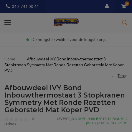
0
040-741 00 41
Gratis
bezorgd vanaf € 150
Home
Afbouwdeel IVY Bond Inbouwthermostaat 3
Stopkranen Symmetry Met Ronde Rozetten Geborsteld Mat Koper
PVD
Terug
Afbouwdeel IVY Bond
Inbouwthermostaat 3 Stopkranen
Symmetry Met Ronde Rozetten
Geborsteld Mat Koper PVD
0
LEVERTIJD
VOOR 14:00 BESTELD, BINNEN 2
(WERK)DAGEN GELEVERD
reviews