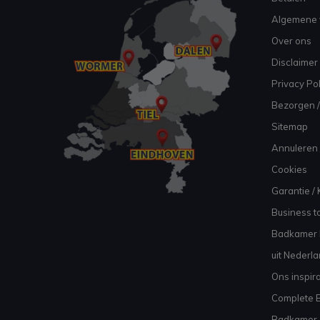
Algemene 
Over ons
Disclaimer
Privacy Pol
Bezorgen /
Sitemap
Annuleren 
Cookies
Garantie / 
Business to
Badkamer I
uit Nederl
Ons inspir
Complete B
Badkamer, 