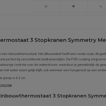
ermostaat 3 Stopkranen Symmetry Me
oor een inbouwthermostaat. Het afbouwdeel heeft een ronde rozet, dit gee
 past perfect bij verschillende badkamerstijlen. De PVD-coating zorgt ervo
keurige controle over de waterstroom, waardoor je gemakkelijk de gewens
n het water exact gelijk blijft, ook wanneer een huisgenoot op een andere
e greep is 4,2 cm.
B6202398
nd Inbouwthermostaat 3 Stopkranen Symm