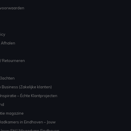
voorwaarden
icy
 Afhalen
/ Retourneren
Klachten
 Business (Zakelijke klanten)
nspiratie – Échte Klantprojecten
and
atie magazine
adkamers in Eindhoven – Jouw
Jouw Stijl | Megadump Eindhoven