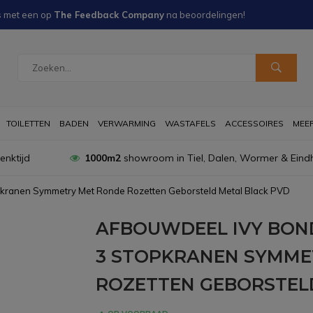
s met een
op
The Feedback Company
na
beoordelingen!
TOILETTEN
BADEN
VERWARMING
WASTAFELS
ACCESSOIRES
MEER 
nktijd
1000m2
showroom in Tiel, Dalen, Wormer & Eind
kranen Symmetry Met Ronde Rozetten Geborsteld Metal Black PVD
AFBOUWDEEL IVY BO
3 STOPKRANEN SYMME
ROZETTEN GEBORSTEL