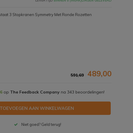
LEVERTIJD
BINNEN 5 (WERK)DAGEN GELEVERD
staat 3 Stopkranen Symmetry Met Ronde Rozetten
489,00
591,69
,6
op
The Feedback Company
na
343
beoordelingen!
Afbeelding vergroten
TOEVOEGEN AAN WINKELWAGEN
Niet goed? Geld terug!