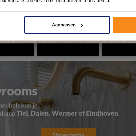
uik van alle cookies zoals beschreven in ons beleid.
Plan je bezoek!
Aanpassen
Kom langs en ervaar zelf het verschil!