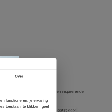
e
Over
egadumpnl. Samen bouwen we een inspirerende
n
gels
n functioneren, je ervaring
es toestaan' te klikken, geef