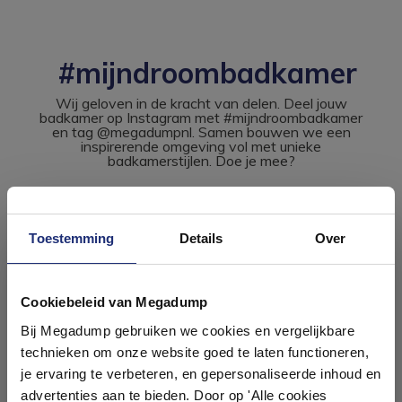
#mijndroombadkamer
Wij geloven in de kracht van delen. Deel jouw
badkamer op Instagram met #mijndroombadkamer
en tag @megadumpnl. Samen bouwen we een
inspirerende omgeving vol met unieke
badkamerstijlen. Doe je mee?
Toestemming
Details
Over
Ontdek 21 complete
badkamers in onze 1000 m²
Cookiebeleid van Megadump
showroom
Bij Megadump gebruiken we cookies en vergelijkbare
technieken om onze website goed te laten functioneren,
Laat je inspireren door 21 volledig ingerichte
je ervaring te verbeteren, en gepersonaliseerde inhoud en
badkameropstellingen – van compact tot luxe. Onze
advertenties aan te bieden. Door op 'Alle cookies
ervaren adviseurs helpen je persoonlijk, en je vindt