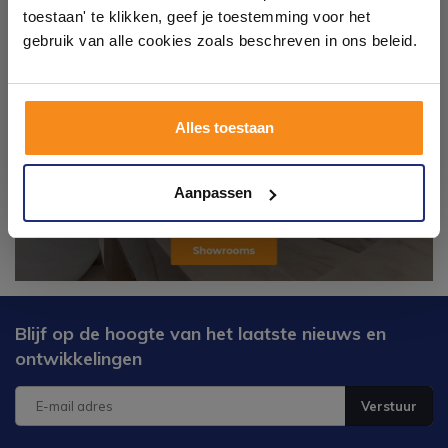
toestaan' te klikken, geef je toestemming voor het
tegels & sanitair direct uit voorraad. Gratis parkeren
op eigen terrein.
gebruik van alle cookies zoals beschreven in ons beleid.
Plan je bezoek!
Alles toestaan
Kom langs en ervaar zelf het verschil!
Aanpassen
Blijf op de hoogte van het laatste nieuws en
ontwikkelingen
Verstuur