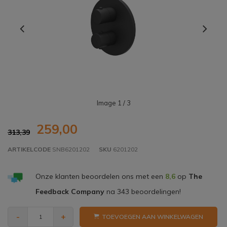
Image
1
/ 3
259,00
313,39
ARTIKELCODE
SNB6201202
SKU
6201202
Onze klanten beoordelen ons met een
8,6
op
The
Feedback Company
na
343
beoordelingen!
-
+
TOEVOEGEN AAN WINKELWAGEN