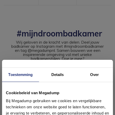
#mijndroombadkamer
Wij geloven in de kracht van delen. Deel jouw
badkamer op Instagram met #mijndroombadkamer
en tag @megadumpnl. Samen bouwen we een
inspirerende omgeving vol met unieke
badkamerstijlen. Doe je mee?
Toestemming
Details
Over
Ontdek 21 complete
badkamers in onze 1000 m²
Cookiebeleid van Megadump
showroom
Bij Megadump gebruiken we cookies en vergelijkbare
technieken om onze website goed te laten functioneren,
Laat je inspireren door 21 volledig ingerichte
je ervaring te verbeteren, en gepersonaliseerde inhoud en