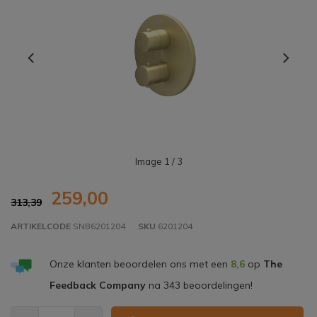
Image
1
/ 3
259,00
313,39
ARTIKELCODE
SNB6201204
SKU
6201204
Onze klanten beoordelen ons met een
8,6
op
The
Feedback Company
na
343
beoordelingen!