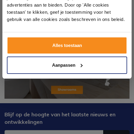
badkameropstellingen – van compact tot luxe. Onze
advertenties aan te bieden. Door op 'Alle cookies
ervaren adviseurs helpen je persoonlijk, en je vindt
toestaan' te klikken, geef je toestemming voor het
tegels & sanitair direct uit voorraad. Gratis parkeren
op eigen terrein.
gebruik van alle cookies zoals beschreven in ons beleid.
Plan je bezoek!
Alles toestaan
Kom langs en ervaar zelf het verschil!
Aanpassen
Blijf op de hoogte van het laatste nieuws en
ontwikkelingen