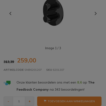
Image
1
/ 3
259,00
313,39
ARTIKELCODE
SNB6201207
SKU
6201207
Onze klanten beoordelen ons met een
8,6
op
The
Feedback Company
na
343
beoordelingen!
-
+
TOEVOEGEN AAN WINKELWAGEN