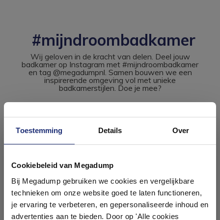
#mijndroombadkamer
Wij geloven in de kracht van delen. Deel jouw
badkamer op Instagram met #mijndroombadkamer
en tag @megadumpnl. Samen bouwen we een
inspirerende omgeving vol met unieke
badkamerstijlen. Doe je mee?
Toestemming
Details
Over
Ontdek 21 complete
badkamers in onze 1000 m²
Cookiebeleid van Megadump
showroom
Bij Megadump gebruiken we cookies en vergelijkbare
technieken om onze website goed te laten functioneren,
Laat je inspireren door 21 volledig ingerichte
je ervaring te verbeteren, en gepersonaliseerde inhoud en
badkameropstellingen – van compact tot luxe. Onze
advertenties aan te bieden. Door op 'Alle cookies
ervaren adviseurs helpen je persoonlijk, en je vindt