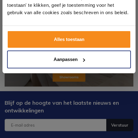
toestaan' te klikken, geef je toestemming voor het
tegels & sanitair direct uit voorraad. Gratis parkeren
op eigen terrein.
gebruik van alle cookies zoals beschreven in ons beleid.
Plan je bezoek!
Alles toestaan
Kom langs en ervaar zelf het verschil!
Aanpassen
Blijf op de hoogte van het laatste nieuws en
ontwikkelingen
Verstuur