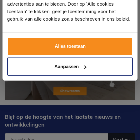
badkameropstellingen – van compact tot luxe. Onze
advertenties aan te bieden. Door op 'Alle cookies
ervaren adviseurs helpen je persoonlijk, en je vindt
toestaan' te klikken, geef je toestemming voor het
tegels & sanitair direct uit voorraad. Gratis parkeren
op eigen terrein.
gebruik van alle cookies zoals beschreven in ons beleid.
Plan je bezoek!
Alles toestaan
Kom langs en ervaar zelf het verschil!
Aanpassen
Blijf op de hoogte van het laatste nieuws en
ontwikkelingen
Verstuur