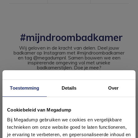
#mijndroombadkamer
Wij geloven in de kracht van delen. Deel jouw
badkamer op Instagram met #mijndroombadkamer
en tag @megadumpnl. Samen bouwen we een
inspirerende omgeving vol met unieke
badkamerstijlen. Doe je mee?
Toestemming
Details
Over
Ontdek 21 complete
badkamers in onze 1000 m²
Cookiebeleid van Megadump
showroom
Bij Megadump gebruiken we cookies en vergelijkbare
technieken om onze website goed te laten functioneren,
Laat je inspireren door 21 volledig ingerichte
je ervaring te verbeteren, en gepersonaliseerde inhoud en