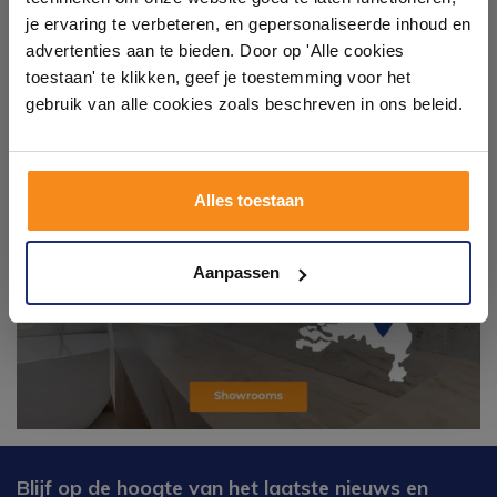
Laat je inspireren door 21 volledig ingerichte
je ervaring te verbeteren, en gepersonaliseerde inhoud en
badkameropstellingen – van compact tot luxe. Onze
advertenties aan te bieden. Door op 'Alle cookies
ervaren adviseurs helpen je persoonlijk, en je vindt
toestaan' te klikken, geef je toestemming voor het
tegels & sanitair direct uit voorraad. Gratis parkeren
op eigen terrein.
gebruik van alle cookies zoals beschreven in ons beleid.
Plan je bezoek!
Alles toestaan
Kom langs en ervaar zelf het verschil!
Aanpassen
Blijf op de hoogte van het laatste nieuws en