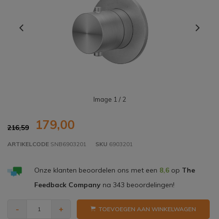
Image
1
/ 2
179,00
216,59
ARTIKELCODE
SNB6903201
SKU
6903201
Onze klanten beoordelen ons met een
8,6
op
The
Feedback Company
na
343
beoordelingen!
-
+
TOEVOEGEN AAN WINKELWAGEN