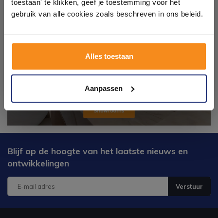
toestaan' te klikken, geef je toestemming voor het
tegels & sanitair direct uit voorraad. Gratis parkeren
op eigen terrein.
gebruik van alle cookies zoals beschreven in ons beleid.
Plan je bezoek!
Alles toestaan
Kom langs en ervaar zelf het verschil!
Aanpassen
Blijf op de hoogte van het laatste nieuws en
ontwikkelingen
Verstuur