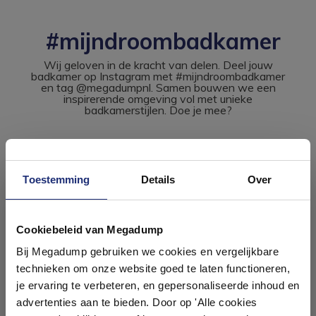
#mijndroombadkamer
Wij geloven in de kracht van delen. Deel jouw
badkamer op Instagram met #mijndroombadkamer
en tag @megadumpnl. Samen bouwen we een
inspirerende omgeving vol met unieke
badkamerstijlen. Doe je mee?
Toestemming
Details
Over
Ontdek 21 complete
badkamers in onze 1000 m²
Cookiebeleid van Megadump
showroom
Bij Megadump gebruiken we cookies en vergelijkbare
technieken om onze website goed te laten functioneren,
Laat je inspireren door 21 volledig ingerichte
je ervaring te verbeteren, en gepersonaliseerde inhoud en
badkameropstellingen – van compact tot luxe. Onze
advertenties aan te bieden. Door op 'Alle cookies
ervaren adviseurs helpen je persoonlijk, en je vindt