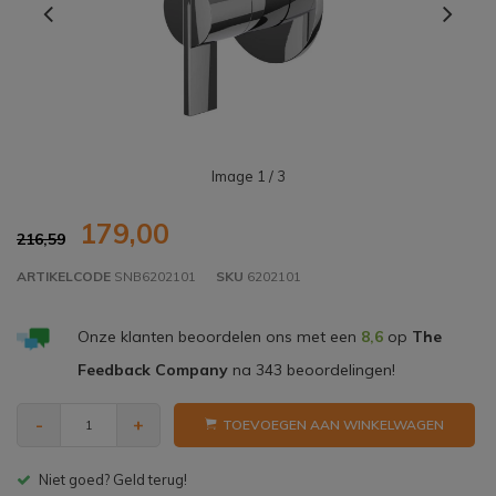
Image
1
/ 3
179,00
216,59
ARTIKELCODE
SNB6202101
SKU
6202101
Onze klanten beoordelen ons met een
8,6
op
The
Feedback Company
na
343
beoordelingen!
-
+
TOEVOEGEN AAN WINKELWAGEN
Gratis bezorgen v.a. € 150,- (NL)