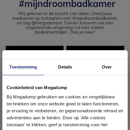
#mijndroombadkamer
Wij geloven in de kracht van delen. Deel jouw
badkamer op Instagram met #mijndroombadkamer
en tag @megadumpnl. Samen bouwen we een
inspirerende omgeving vol met unieke
badkamerstijlen. Doe je mee?
Toestemming
Details
Over
Ontdek 21 complete
badkamers in onze 1000 m²
Cookiebeleid van Megadump
showroom
Bij Megadump gebruiken we cookies en vergelijkbare
technieken om onze website goed te laten functioneren,
Laat je inspireren door 21 volledig ingerichte
je ervaring te verbeteren, en gepersonaliseerde inhoud en
badkameropstellingen – van compact tot luxe. Onze
advertenties aan te bieden. Door op 'Alle cookies
ervaren adviseurs helpen je persoonlijk, en je vindt
toestaan' te klikken, geef je toestemming voor het
tegels & sanitair direct uit voorraad. Gratis parkeren