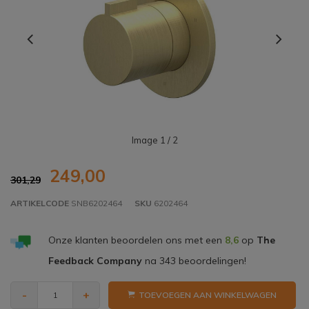
Image
1
/ 2
249,00
301,29
ARTIKELCODE
SNB6202464
SKU
6202464
Onze klanten beoordelen ons met een
8,6
op
The
Feedback Company
na
343
beoordelingen!
-
+
TOEVOEGEN AAN WINKELWAGEN