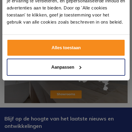
je ervaring te verbeteren, en gepersonaliseerde inhoud en
badkameropstellingen – van compact tot luxe. Onze
advertenties aan te bieden. Door op 'Alle cookies
ervaren adviseurs helpen je persoonlijk, en je vindt
toestaan' te klikken, geef je toestemming voor het
tegels & sanitair direct uit voorraad. Gratis parkeren
op eigen terrein.
gebruik van alle cookies zoals beschreven in ons beleid.
Plan je bezoek!
Alles toestaan
Kom langs en ervaar zelf het verschil!
Aanpassen
Blijf op de hoogte van het laatste nieuws en
ontwikkelingen