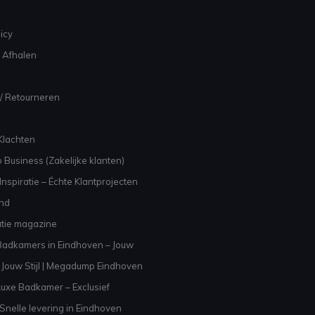
icy
 Afhalen
/ Retourneren
Klachten
 Business (Zakelijke klanten)
nspiratie – Échte Klantprojecten
and
atie magazine
adkamers in Eindhoven – Jouw
Jouw Stijl | Megadump Eindhoven
uxe Badkamer – Exclusief
Snelle levering in Eindhoven