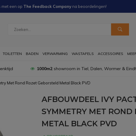
s met een
op
The Feedback Company
na
beoordelingen!
TOILETTEN
BADEN
VERWARMING
WASTAFELS
ACCESSOIRES
MEER 
nktijd
1000m2
showroom in Tiel, Dalen, Wormer & Eind
ry Met Rond Rozet Geborsteld Metal Black PVD
AFBOUWDEEL IVY PAC
SYMMETRY MET ROND 
METAL BLACK PVD