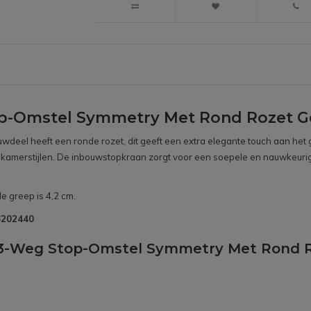
p-Omstel Symmetry Met Rond Rozet Ge
ouwdeel heeft een ronde rozet, dit geeft een extra elegante touch aan het
e badkamerstijlen. De inbouwstopkraan zorgt voor een soepele en nauwkeur
e greep is 4,2 cm.
B6202440
t 3-Weg Stop-Omstel Symmetry Met Rond R