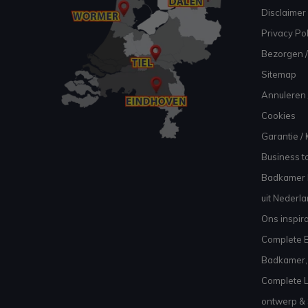
Disclaimer
Privacy Pol
Bezorgen /
Sitemap
Annuleren 
Cookies
Garantie / 
Business to
Badkamer I
uit Nederl
Ons inspir
Complete B
Badkamer, 
Complete L
ontwerp & 