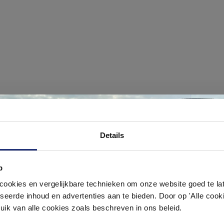
#mijndroombadkamer
Ontdek 21 complete badkamers in onz
Details
1000 m² showroom
ouw badkamer op Instagram met #mijndroombadkamer en tag @m
omgeving vol met unieke badkamerstijlen. Doe je mee?
p
Laat je inspireren door 21 volledig ingerichte badkameropstellingen – va
pact tot luxe. Onze ervaren adviseurs helpen je persoonlijk, en je vindt te
okies en vergelijkbare technieken om onze website goed te late
& sanitair direct uit voorraad. Gratis parkeren op eigen terrein.
seerde inhoud en advertenties aan te bieden. Door op 'Alle cooki
uik van alle cookies zoals beschreven in ons beleid.
Plan je bezoek!