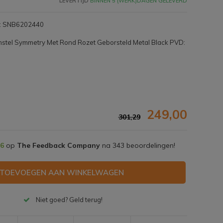
LEVERTIJD
BINNEN 5 (WERK)DAGEN GELEVERD
er: SNB6202440
mstel Symmetry Met Rond Rozet Geborsteld Metal Black PVD:
249,00
301,29
,6
op
The Feedback Company
na
343
beoordelingen!
TOEVOEGEN AAN WINKELWAGEN
Afbeelding vergroten
Niet goed? Geld terug!