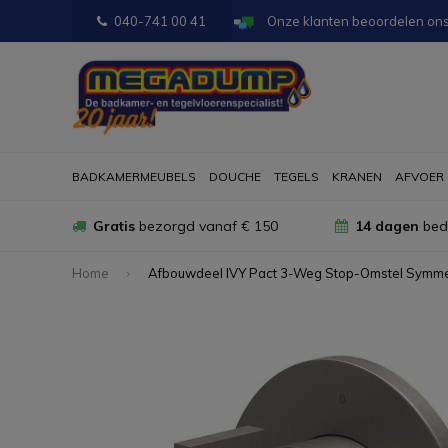
040-741 00 41
Onze klanten beoordelen on
BADKAMERMEUBELS
DOUCHE
TEGELS
KRANEN
AFVOER
Gratis
bezorgd vanaf € 150
14 dagen
bede
Home
Afbouwdeel IVY Pact 3-Weg Stop-Omstel Symmet