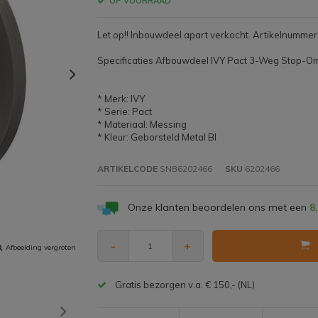
OP VOORRAAD
Let op!! Inbouwdeel apart verkocht. Artikelnumm
Specificaties Afbouwdeel IVY Pact 3-Weg Stop-O
* Merk: IVY
* Serie: Pact
* Materiaal: Messing
* Kleur: Geborsteld Metal Bl
ARTIKELCODE
SNB6202466
SKU
6202466
Onze klanten beoordelen ons met een
8
-
+
Afbeelding vergroten
Gratis bezorgen v.a. € 150,- (NL)