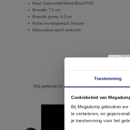
Kleur: Geborsteld Metal Black PVD
Breedte: 7,5 cm
Breedte greep: 4,2 cm
Kraan montagewijze: Inbouw
Inbouwdeel apart verkocht
Toestemming
Wij geloven in de kracht van delen. Deel j
Cookiebeleid van Megadum
com
Bij Megadump gebruiken we co
te verbeteren, en gepersonali
je toestemming voor het gebr