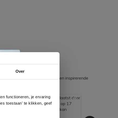
e
Over
egadumpnl. Samen bouwen we een inspirerende
n
gels
n functioneren, je ervaring
es toestaan' te klikken, geef