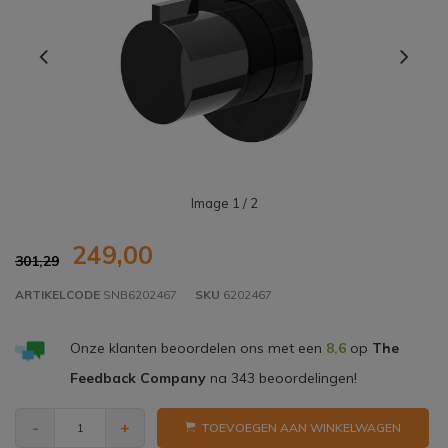
Image
1
/ 2
249,00
301,29
ARTIKELCODE
SNB6202467
SKU
6202467
Onze klanten beoordelen ons met een
8,6
op
The
Feedback Company
na
343
beoordelingen!
-
+
TOEVOEGEN AAN WINKELWAGEN