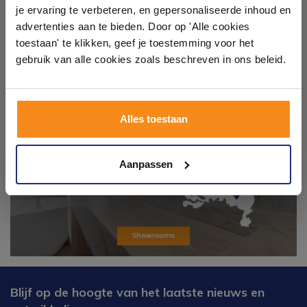
Laat je inspireren door 21 volledig ingerichte
je ervaring te verbeteren, en gepersonaliseerde inhoud en
badkameropstellingen – van compact tot luxe. Onze
advertenties aan te bieden. Door op 'Alle cookies
ervaren adviseurs helpen je persoonlijk, en je vindt
toestaan' te klikken, geef je toestemming voor het
tegels & sanitair direct uit voorraad. Gratis parkeren
op eigen terrein.
gebruik van alle cookies zoals beschreven in ons beleid.
Plan je bezoek!
Alles toestaan
Kom langs en ervaar zelf het verschil!
Aanpassen
Blijf op de hoogte van het laatste nieuws en