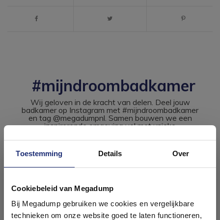
#mijndroombadkamer
Wij geloven in de kracht van delen. Deel jouw
badkamer op Instagram met #mijndroombadkamer
en tag @megadumpnl. Samen bouwen we een
inspirerende omgeving vol met unieke
badkamerstijlen. Doe je mee?
Toestemming
Details
Over
Ontdek 21 complete
badkamers in onze 1000 m²
Cookiebeleid van Megadump
showroom
Bij Megadump gebruiken we cookies en vergelijkbare
technieken om onze website goed te laten functioneren,