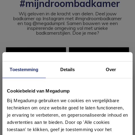
#mijndroombadkamer
Wij geloven in de kracht van delen. Deel jouw
badkamer op Instagram met #mijndroombadkamer
en tag @megadumpnl. Samen bouwen we een
inspirerende omgeving vol met unieke
badkamerstijlen. Doe je mee?
Toestemming
Details
Over
Ontdek 21 complete
badkamers in onze 1000 m²
Cookiebeleid van Megadump
showroom
Bij Megadump gebruiken we cookies en vergelijkbare
technieken om onze website goed te laten functioneren,
Laat je inspireren door 21 volledig ingerichte
je ervaring te verbeteren, en gepersonaliseerde inhoud en
badkameropstellingen – van compact tot luxe. Onze
advertenties aan te bieden. Door op 'Alle cookies
ervaren adviseurs helpen je persoonlijk, en je vindt
toestaan' te klikken, geef je toestemming voor het
tegels & sanitair direct uit voorraad. Gratis parkeren