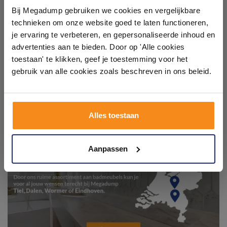
showroom
Bij Megadump gebruiken we cookies en vergelijkbare
technieken om onze website goed te laten functioneren,
Laat je inspireren door 21 volledig ingerichte
je ervaring te verbeteren, en gepersonaliseerde inhoud en
badkameropstellingen – van compact tot luxe. Onze
advertenties aan te bieden. Door op 'Alle cookies
ervaren adviseurs helpen je persoonlijk, en je vindt
toestaan' te klikken, geef je toestemming voor het
tegels & sanitair direct uit voorraad. Gratis parkeren
op eigen terrein.
gebruik van alle cookies zoals beschreven in ons beleid.
Plan je bezoek!
Alles toestaan
Kom langs en ervaar zelf het verschil!
Aanpassen