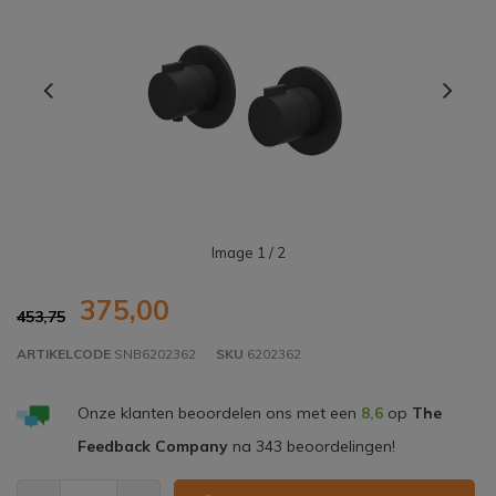
Image
1
/ 2
375,00
453,75
ARTIKELCODE
SNB6202362
SKU
6202362
Onze klanten beoordelen ons met een
8,6
op
The
Feedback Company
na
343
beoordelingen!