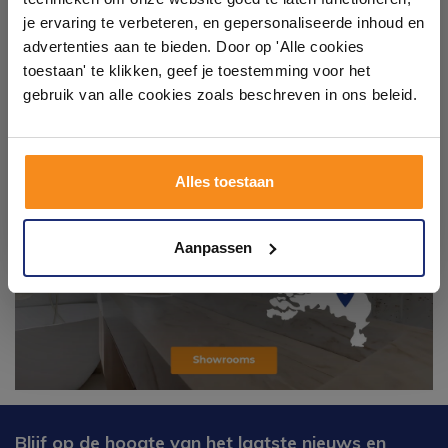
Laat je inspireren door 21 volledig ingerichte
je ervaring te verbeteren, en gepersonaliseerde inhoud en
badkameropstellingen – van compact tot luxe. Onze
advertenties aan te bieden. Door op 'Alle cookies
ervaren adviseurs helpen je persoonlijk, en je vindt
toestaan' te klikken, geef je toestemming voor het
tegels & sanitair direct uit voorraad. Gratis parkeren
op eigen terrein.
gebruik van alle cookies zoals beschreven in ons beleid.
Plan je bezoek!
Alles toestaan
Kom langs en ervaar zelf het verschil!
Aanpassen
Blijf op de hoogte van het laatste nieuws en