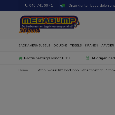
040-741 00 41
Onze klanten beoordelen on
BADKAMERMEUBELS
DOUCHE
TEGELS
KRANEN
AFVOER
Gratis
bezorgd vanaf € 150
14 dagen
bede
Home
Afbouwdeel IVY Pact Inbouwthermostaat 3 Sto