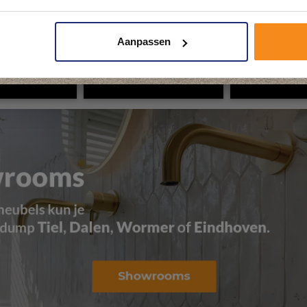
Plan je bezoek!
Aanpassen
Kom langs en ervaar zelf het verschil!