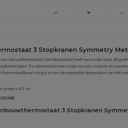
ermostaat 3 Stopkranen Symmetry Me
oor een inbouwthermostaat. Het afbouwdeel heeft een ronde rozet, dit gee
ende badkamerstijlen. De inbouwstopkraan zorgt voor een soepele en nauwk
en thermostaatkraan zorg je ervoor de ingestelde temperatuur van het wate
e greep is 4,2 cm.
B6202388
t Inbouwthermostaat 3 Stopkranen Symme