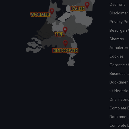
Over ons
Disclaimer
Privacy Pol
Bezorgen /
Sitemap
Annuleren 
Cookies
Garantie / 
Business to
Badkamer I
uit Nederl
Ons inspir
Complete B
Badkamer, 
Complete L