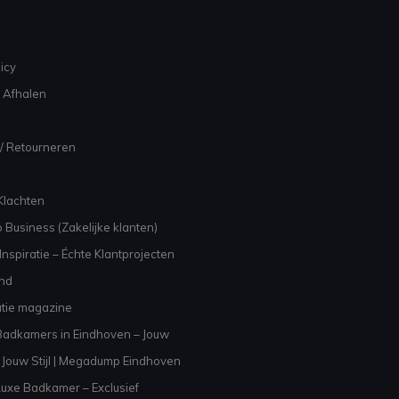
icy
 Afhalen
/ Retourneren
Klachten
 Business (Zakelijke klanten)
nspiratie – Échte Klantprojecten
and
atie magazine
adkamers in Eindhoven – Jouw
Jouw Stijl | Megadump Eindhoven
uxe Badkamer – Exclusief