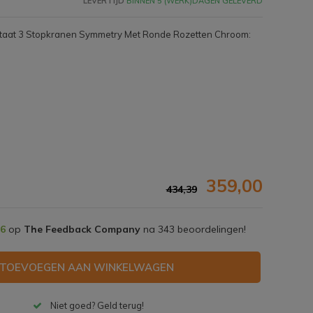
LEVERTIJD
BINNEN 5 (WERK)DAGEN GELEVERD
staat 3 Stopkranen Symmetry Met Ronde Rozetten Chroom:
359,00
434,39
,6
op
The Feedback Company
na
343
beoordelingen!
Afbeelding vergroten
TOEVOEGEN AAN WINKELWAGEN
Niet goed? Geld terug!