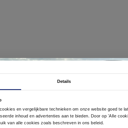
#mijndroombadkamer
Ontdek 21 complete badkamers in onz
Details
1000 m² showroom
ouw badkamer op Instagram met #mijndroombadkamer en tag @m
omgeving vol met unieke badkamerstijlen. Doe je mee?
p
Laat je inspireren door 21 volledig ingerichte badkameropstellingen – va
pact tot luxe. Onze ervaren adviseurs helpen je persoonlijk, en je vindt te
okies en vergelijkbare technieken om onze website goed te late
& sanitair direct uit voorraad. Gratis parkeren op eigen terrein.
seerde inhoud en advertenties aan te bieden. Door op 'Alle cooki
uik van alle cookies zoals beschreven in ons beleid.