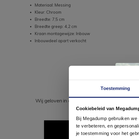
Materiaal: Messing
Kleur: Chroom
Breedte: 7,5 cm
Breedte greep: 4,2 cm
Kraan montagewijze: Inbouw
Inbouwdeel apart verkocht
Toestemming
Wij geloven in de kracht van delen. Deel j
Cookiebeleid van Megadum
com
Bij Megadump gebruiken we co
te verbeteren, en gepersonali
je toestemming voor het gebr