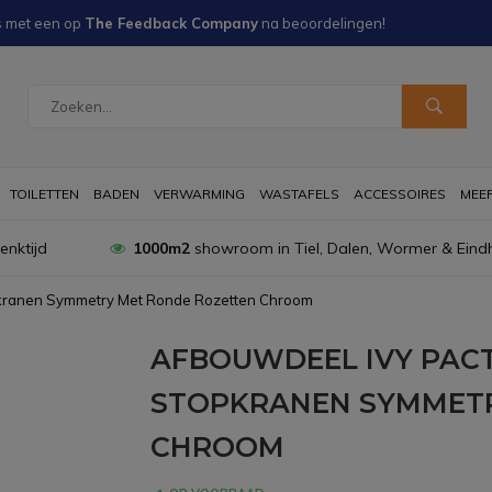
s met een
op
The Feedback Company
na
beoordelingen!
TOILETTEN
BADEN
VERWARMING
WASTAFELS
ACCESSOIRES
MEER 
nktijd
1000m2
showroom in Tiel, Dalen, Wormer & Eind
pkranen Symmetry Met Ronde Rozetten Chroom
AFBOUWDEEL IVY PAC
STOPKRANEN SYMMETR
CHROOM