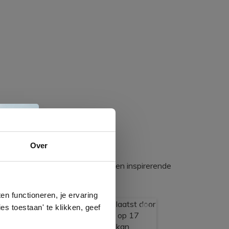
e
Over
egadumpnl. Samen bouwen we een inspirerende
n
gels
n functioneren, je ervaring
es toestaan' te klikken, geef