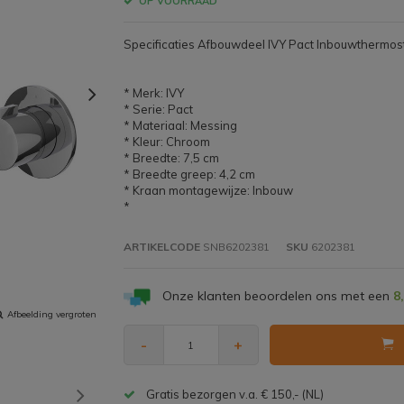
OP VOORRAAD
Specificaties Afbouwdeel IVY Pact Inbouwthermo
* Merk: IVY
* Serie: Pact
* Materiaal: Messing
* Kleur: Chroom
* Breedte: 7,5 cm
* Breedte greep: 4,2 cm
* Kraan montagewijze: Inbouw
*
ARTIKELCODE
SNB6202381
SKU
6202381
Onze klanten beoordelen ons met een
8
Afbeelding vergroten
-
+
Gratis bezorgen v.a. € 150,- (NL)