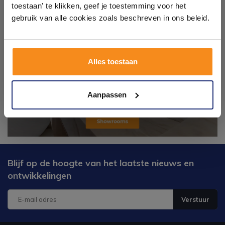
toestaan' te klikken, geef je toestemming voor het
tegels & sanitair direct uit voorraad. Gratis parkeren
op eigen terrein.
gebruik van alle cookies zoals beschreven in ons beleid.
Plan je bezoek!
Alles toestaan
Kom langs en ervaar zelf het verschil!
Aanpassen
Blijf op de hoogte van het laatste nieuws en
ontwikkelingen
Verstuur