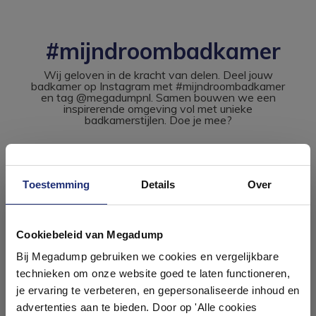
#mijndroombadkamer
Wij geloven in de kracht van delen. Deel jouw
badkamer op Instagram met #mijndroombadkamer
en tag @megadumpnl. Samen bouwen we een
inspirerende omgeving vol met unieke
badkamerstijlen. Doe je mee?
Toestemming
Details
Over
Ontdek 21 complete
badkamers in onze 1000 m²
Cookiebeleid van Megadump
showroom
Bij Megadump gebruiken we cookies en vergelijkbare
technieken om onze website goed te laten functioneren,
Laat je inspireren door 21 volledig ingerichte
je ervaring te verbeteren, en gepersonaliseerde inhoud en
badkameropstellingen – van compact tot luxe. Onze
advertenties aan te bieden. Door op 'Alle cookies
ervaren adviseurs helpen je persoonlijk, en je vindt