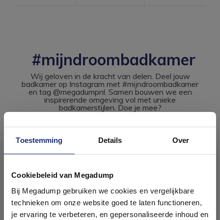
#mijndroombadkamer
Wij geloven in de kracht van delen. Deel jouw
badkamer op Instagram met #mijndroombadkamer
en tag @megadumpnl. Samen bouwen we een
inspirerende omgeving vol met unieke
badkamerstijlen. Doe je mee?
Toestemming
Details
Over
Ontdek 21 complete
badkamers in onze 1000 m²
Cookiebeleid van Megadump
showroom
Bij Megadump gebruiken we cookies en vergelijkbare
technieken om onze website goed te laten functioneren,
Laat je inspireren door 21 volledig ingerichte
je ervaring te verbeteren, en gepersonaliseerde inhoud en