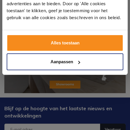
badkameropstellingen – van compact tot luxe. Onze
advertenties aan te bieden. Door op 'Alle cookies
ervaren adviseurs helpen je persoonlijk, en je vindt
toestaan' te klikken, geef je toestemming voor het
tegels & sanitair direct uit voorraad. Gratis parkeren
op eigen terrein.
gebruik van alle cookies zoals beschreven in ons beleid.
Plan je bezoek!
Alles toestaan
Kom langs en ervaar zelf het verschil!
Aanpassen
Blijf op de hoogte van het laatste nieuws en
ontwikkelingen
Verstuur