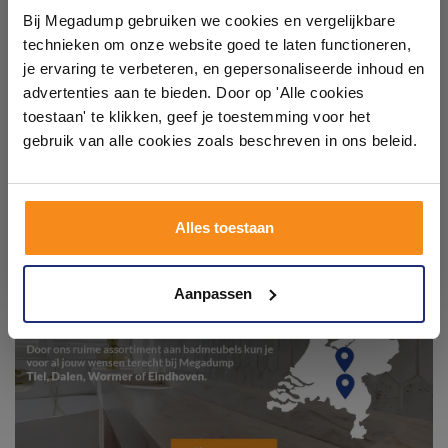
showroom
Bij Megadump gebruiken we cookies en vergelijkbare
technieken om onze website goed te laten functioneren,
Laat je inspireren door 21 volledig ingerichte
je ervaring te verbeteren, en gepersonaliseerde inhoud en
badkameropstellingen – van compact tot luxe. Onze
advertenties aan te bieden. Door op 'Alle cookies
ervaren adviseurs helpen je persoonlijk, en je vindt
toestaan' te klikken, geef je toestemming voor het
tegels & sanitair direct uit voorraad. Gratis parkeren
op eigen terrein.
gebruik van alle cookies zoals beschreven in ons beleid.
Plan je bezoek!
Alles toestaan
Kom langs en ervaar zelf het verschil!
Aanpassen