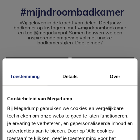
#mijndroombadkamer
Wij geloven in de kracht van delen. Deel jouw
badkamer op Instagram met #mijndroombadkamer
en tag @megadumpnl. Samen bouwen we een
inspirerende omgeving vol met unieke
badkamerstijlen. Doe je mee?
Toestemming
Details
Over
Ontdek 21 complete
badkamers in onze 1000 m²
Cookiebeleid van Megadump
showroom
Bij Megadump gebruiken we cookies en vergelijkbare
technieken om onze website goed te laten functioneren,
Laat je inspireren door 21 volledig ingerichte
je ervaring te verbeteren, en gepersonaliseerde inhoud en
badkameropstellingen – van compact tot luxe. Onze
advertenties aan te bieden. Door op 'Alle cookies
ervaren adviseurs helpen je persoonlijk, en je vindt
toestaan' te klikken, geef je toestemming voor het
tegels & sanitair direct uit voorraad. Gratis parkeren