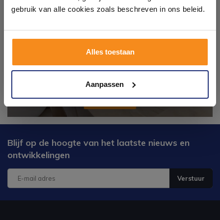
op eigen terrein.
gebruik van alle cookies zoals beschreven in ons beleid.
Plan je bezoek!
Alles toestaan
Kom langs en ervaar zelf het verschil!
Aanpassen
Blijf op de hoogte van het laatste nieuws en
ontwikkelingen
Verstuur