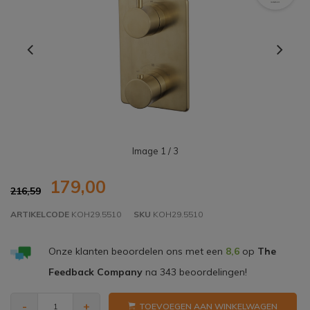
Image
1
/ 3
179,00
216,59
ARTIKELCODE
KOH29.5510
SKU
KOH29.5510
Onze klanten beoordelen ons met een
8,6
op
The
Feedback Company
na
343
beoordelingen!
-
+
TOEVOEGEN AAN WINKELWAGEN