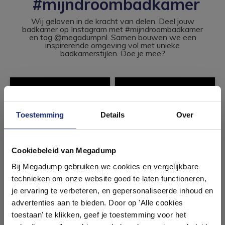
#mijndroombadkamer
Wij geloven in de kracht van delen. Deel jouw
badkamer op Instagram met #mijndroombadkamer
en tag @megadumpnl. Samen bouwen we een
inspirerende omgeving vol met unieke
badkamerstijlen. Doe je mee?
Toestemming
Details
Over
Ontdek 21 complete
badkamers in onze 1000 m²
Cookiebeleid van Megadump
showroom
Bij Megadump gebruiken we cookies en vergelijkbare
technieken om onze website goed te laten functioneren,
Laat je inspireren door 21 volledig ingerichte
je ervaring te verbeteren, en gepersonaliseerde inhoud en
badkameropstellingen – van compact tot luxe. Onze
advertenties aan te bieden. Door op 'Alle cookies
ervaren adviseurs helpen je persoonlijk, en je vindt
toestaan' te klikken, geef je toestemming voor het
tegels & sanitair direct uit voorraad. Gratis parkeren
op eigen terrein.