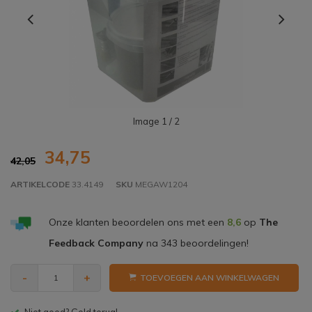
Image
1
/ 2
34,75
42,05
ARTIKELCODE
33.4149
SKU
MEGAW1204
Onze klanten beoordelen ons met een
8,6
op
The
Feedback Company
na
343
beoordelingen!
-
+
TOEVOEGEN AAN WINKELWAGEN
Gratis bezorgen v.a. € 150,- (NL)