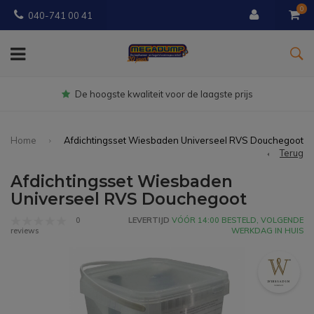
0
040-741 00 41
Gratis
bezorgd vanaf € 150
Home
Afdichtingsset Wiesbaden Universeel RVS Douchegoot
Terug
Afdichtingsset Wiesbaden
Universeel RVS Douchegoot
0
LEVERTIJD
VÓÓR 14:00 BESTELD, VOLGENDE
WERKDAG IN HUIS
reviews