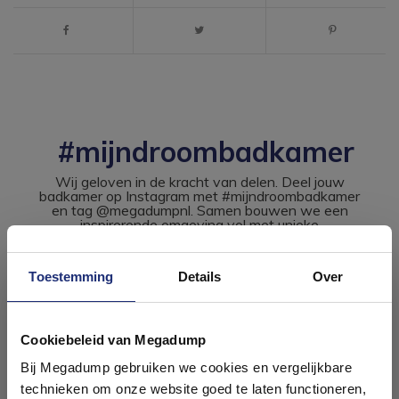
#mijndroombadkamer
Wij geloven in de kracht van delen. Deel jouw
badkamer op Instagram met #mijndroombadkamer
en tag @megadumpnl. Samen bouwen we een
inspirerende omgeving vol met unieke
badkamerstijlen. Doe je mee?
Toestemming
Details
Over
Ontdek 21 complete
badkamers in onze 1000 m²
Cookiebeleid van Megadump
showroom
Bij Megadump gebruiken we cookies en vergelijkbare
technieken om onze website goed te laten functioneren,