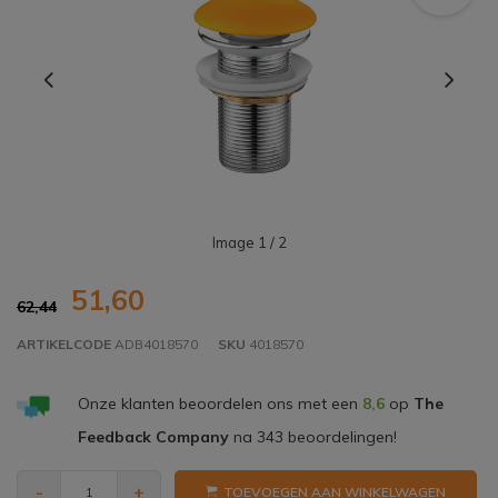
Image
1
/ 2
51,60
62,44
ARTIKELCODE
ADB4018570
SKU
4018570
Onze klanten beoordelen ons met een
8,6
op
The
Feedback Company
na
343
beoordelingen!
-
+
TOEVOEGEN AAN WINKELWAGEN