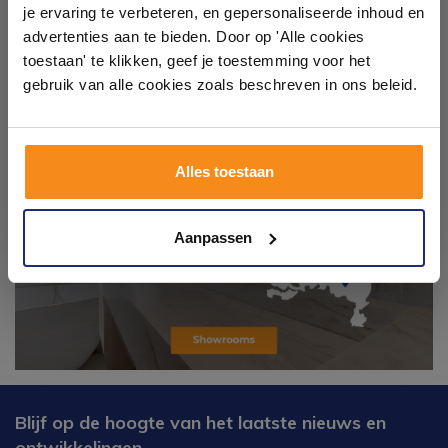
Laat je inspireren door 21 volledig ingerichte
je ervaring te verbeteren, en gepersonaliseerde inhoud en
badkameropstellingen – van compact tot luxe. Onze
advertenties aan te bieden. Door op 'Alle cookies
ervaren adviseurs helpen je persoonlijk, en je vindt
toestaan' te klikken, geef je toestemming voor het
tegels & sanitair direct uit voorraad. Gratis parkeren
op eigen terrein.
gebruik van alle cookies zoals beschreven in ons beleid.
Plan je bezoek!
Alles toestaan
Kom langs en ervaar zelf het verschil!
Aanpassen
Blijf op de hoogte van het laatste nieuws en
ontwikkelingen