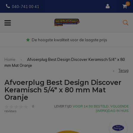
0
040-741 00 41
Gratis
bezorgd vanaf € 150
Home
Afvoerplug Best Design Discover Keramisch 5/4" x 80
mm Mat Oranje
Terug
Afvoerplug Best Design Discover
Keramisch 5/4" x 80 mm Mat
Oranje
0
LEVERTIJD
VOOR 14:00 BESTELD, VOLGENDE
(WERK)DAG IN HUIS
reviews