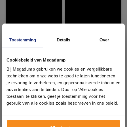
Toestemming
Details
Over
Ontdek 21 complete
badkamers in onze 1000 m²
Cookiebeleid van Megadump
showroom
Bij Megadump gebruiken we cookies en vergelijkbare
technieken om onze website goed te laten functioneren,
Laat je inspireren door 21 volledig ingerichte
je ervaring te verbeteren, en gepersonaliseerde inhoud en
badkameropstellingen – van compact tot luxe. Onze
advertenties aan te bieden. Door op 'Alle cookies
ervaren adviseurs helpen je persoonlijk, en je vindt
toestaan' te klikken, geef je toestemming voor het
tegels & sanitair direct uit voorraad. Gratis parkeren
op eigen terrein.
gebruik van alle cookies zoals beschreven in ons beleid.
Plan je bezoek!