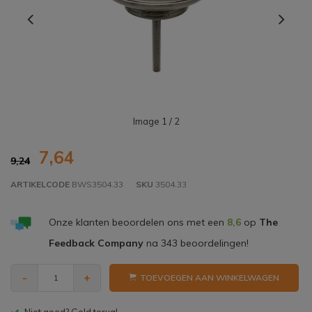
Image
1
/ 2
7,64
9,24
ARTIKELCODE
BWS3504.33
SKU
3504.33
Onze klanten beoordelen ons met een
8,6
op
The
Feedback Company
na
343
beoordelingen!
-
+
TOEVOEGEN AAN WINKELWAGEN
Gratis bezorgen v.a. € 150,- (NL)