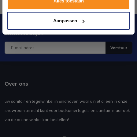
Alles toestaan
Kom langs en ervaar zelf het verschil!
Aanpassen
Blijf op de hoogte van het laatste nieuws en
ontwikkelingen
Verstuur
Over ons
uw sanitair en tegelwinkel in Eindhoven waar u niet alleen in onze
showroom terecht kunt voor badkamertegels en sanitair, maar ook
via de online winkel kan bestellen!