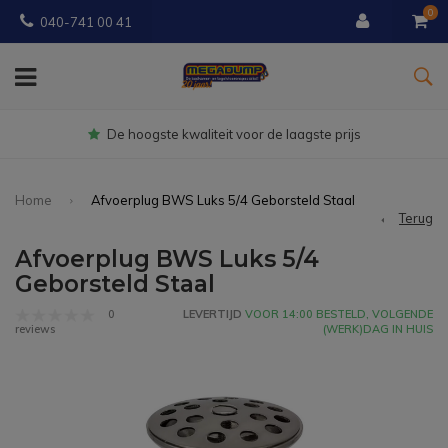
0
040-741 00 41
iteit voor de laagste prijs
Gratis
b
Home
Afvoerplug BWS Luks 5/4 Geborsteld Staal
Terug
Afvoerplug BWS Luks 5/4
Geborsteld Staal
0
LEVERTIJD
VOOR 14:00 BESTELD, VOLGENDE
(WERK)DAG IN HUIS
reviews