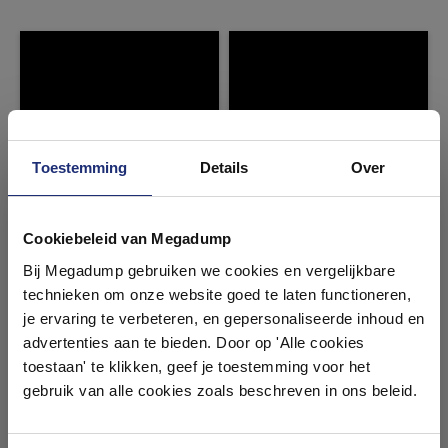
Toestemming
Details
Over
Ontdek 21 complete
badkamers in onze 1000 m²
Cookiebeleid van Megadump
showroom
Bij Megadump gebruiken we cookies en vergelijkbare
technieken om onze website goed te laten functioneren,
Laat je inspireren door 21 volledig ingerichte
je ervaring te verbeteren, en gepersonaliseerde inhoud en
badkameropstellingen – van compact tot luxe. Onze
advertenties aan te bieden. Door op 'Alle cookies
ervaren adviseurs helpen je persoonlijk, en je vindt
toestaan' te klikken, geef je toestemming voor het
tegels & sanitair direct uit voorraad. Gratis parkeren
op eigen terrein.
gebruik van alle cookies zoals beschreven in ons beleid.
Plan je bezoek!