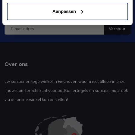
Blijf op de hoogte van het laatste nieuws en
Aanpassen
ontwikkelingen
Verstuur
Over ons
uw sanitair en tegelwinkel in Eindhoven waar u niet alleen in onze
showroom terecht kunt voor badkamertegels en sanitair, maar ook
via de online winkel kan bestellen!