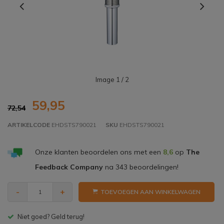
Image
1
/ 2
59,95
72,54
ARTIKELCODE
EHDSTS790021
SKU
EHDSTS790021
Onze klanten beoordelen ons met een
8,6
op
The
Feedback Company
na
343
beoordelingen!
-
+
TOEVOEGEN AAN WINKELWAGEN
Gratis bezorgen v.a. € 150,- (NL)