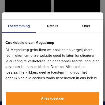
Toestemming
Details
Over
Ontdek 21 complete
badkamers in onze 1000 m²
Cookiebeleid van Megadump
showroom
Bij Megadump gebruiken we cookies en vergelijkbare
technieken om onze website goed te laten functioneren,
Laat je inspireren door 21 volledig ingerichte
je ervaring te verbeteren, en gepersonaliseerde inhoud en
badkameropstellingen – van compact tot luxe. Onze
advertenties aan te bieden. Door op 'Alle cookies
ervaren adviseurs helpen je persoonlijk, en je vindt
toestaan' te klikken, geef je toestemming voor het
tegels & sanitair direct uit voorraad. Gratis parkeren
op eigen terrein.
gebruik van alle cookies zoals beschreven in ons beleid.
Plan je bezoek!
Alles toestaan
Kom langs en ervaar zelf het verschil!