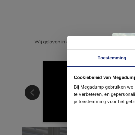
Wij geloven in de kracht van delen. Deel j
Toestemming
Cookiebeleid van Megadum
com
Bij Megadump gebruiken we co
te verbeteren, en gepersonali
je toestemming voor het gebr