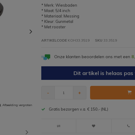
* Merk: Wiesbaden
* Maat: 5/4 inch
* Materiaal: Messing
* Kleur: Gunmetal
* Met rooster
ARTIKELCODE
KOH33.3519
SKU
33.3519
Onze klanten beoordelen ons met een
8
Dit artikel is helaas p
-
+
Afbeelding vergroten
Gratis bezorgen v.a. € 150,- (NL)