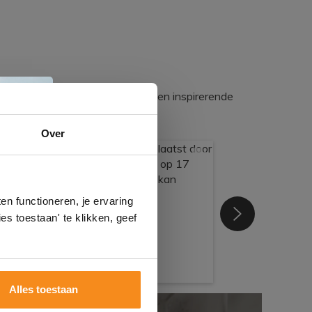
egadumpnl. Samen bouwen we een inspirerende
e
Over
n
gels
n functioneren, je ervaring
es toestaan' te klikken, geef
Alles toestaan