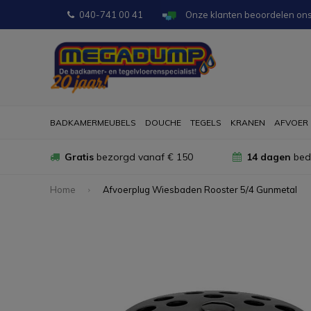
040-741 00 41
Onze klanten beoordelen on
BADKAMERMEUBELS
DOUCHE
TEGELS
KRANEN
AFVOER
Gratis
bezorgd vanaf € 150
14 dagen
bede
Home
Afvoerplug Wiesbaden Rooster 5/4 Gunmetal