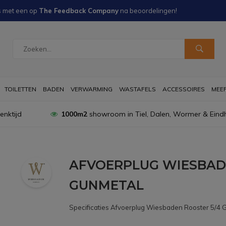
s met een
op
The Feedback Company
na
beoordelingen!
TOILETTEN
BADEN
VERWARMING
WASTAFELS
ACCESSOIRES
MEER 
nktijd
1000m2
showroom in Tiel, Dalen, Wormer & Eind
AFVOERPLUG WIESBAD
GUNMETAL
Specificaties Afvoerplug Wiesbaden Rooster 5/4 