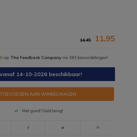
11,95
14,45
,6
op
The Feedback Company
na
343
beoordelingen!
as vanaf 14-10-2026 beschikbaar!
TOEVOEGEN AAN WINKELWAGEN
Afbeelding vergroten
Niet goed? Geld terug!