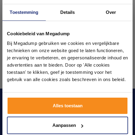
Toestemming
Details
Over
Ontdek 21 complete
badkamers in onze 1000 m²
Cookiebeleid van Megadump
showroom
Bij Megadump gebruiken we cookies en vergelijkbare
technieken om onze website goed te laten functioneren,
Laat je inspireren door 21 volledig ingerichte
je ervaring te verbeteren, en gepersonaliseerde inhoud en
badkameropstellingen – van compact tot luxe. Onze
advertenties aan te bieden. Door op 'Alle cookies
ervaren adviseurs helpen je persoonlijk, en je vindt
toestaan' te klikken, geef je toestemming voor het
tegels & sanitair direct uit voorraad. Gratis parkeren
op eigen terrein.
gebruik van alle cookies zoals beschreven in ons beleid.
Plan je bezoek!
Blijf op de hoogte van het laatste nieuws en
Alles toestaan
ontwikkelingen
Kom langs en ervaar zelf het verschil!
Verstuur
Aanpassen