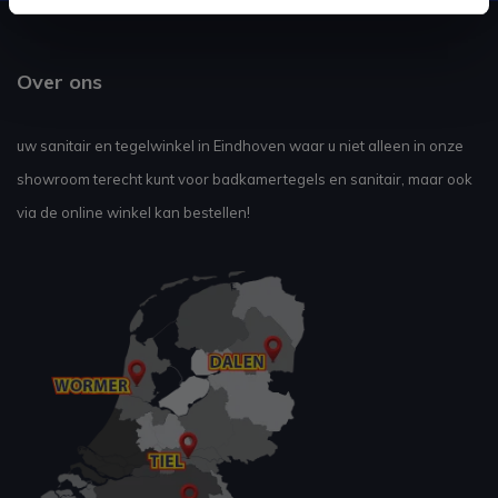
Over ons
uw sanitair en tegelwinkel in Eindhoven waar u niet alleen in onze
showroom terecht kunt voor badkamertegels en sanitair, maar ook
via de online winkel kan bestellen!