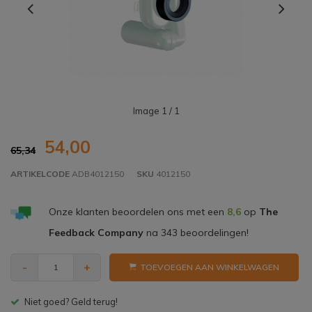
Image
1
/ 1
54,00
65,34
ARTIKELCODE
ADB4012150
SKU
4012150
Onze klanten beoordelen ons met een
8,6
op
The
Feedback Company
na
343
beoordelingen!
-
+
TOEVOEGEN AAN WINKELWAGEN
Gratis bezorgen v.a. € 150,- (NL)