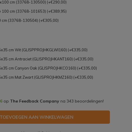
x100 cm (33768-130500) (+€290,00)
 100 cm (33768-101653) (+€389,95)
 cm (33768-130504) (+€305,00)
35x35 cm Wit (GLISPPROJHKGLWI160) (+€335,00)
35x35 cm Antraciet (GLISPROJHKANT160) (+€335,00)
x35x35 cm Canyon Oak (GLISPROJHKCO160) (+€335,00)
35x35 cm Mat Zwart (GLISPROJHKMZ160) (+€335,00)
,6
op
The Feedback Company
na
343
beoordelingen!
TOEVOEGEN AAN WINKELWAGEN