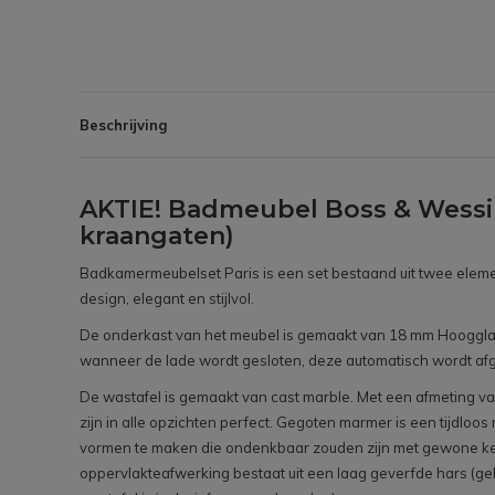
Beschrijving
AKTIE! Badmeubel Boss & Wessin
kraangaten)
Badkamermeubelset Paris is een set bestaand uit twee eleme
design, elegant en stijlvol.
De onderkast van het meubel is gemaakt van 18 mm Hoogglans
wanneer de lade wordt gesloten, deze automatisch wordt afg
De wastafel is gemaakt van cast marble. Met een afmeting van
zijn in alle opzichten perfect. Gegoten marmer is een tijdloo
vormen te maken die ondenkbaar zouden zijn met gewone kera
oppervlakteafwerking bestaat uit een laag geverfde hars (g