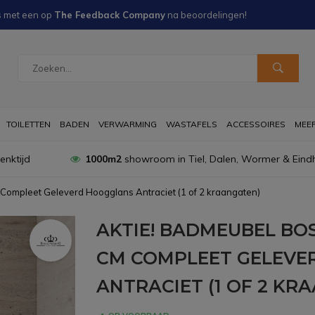
s met een
op
The Feedback Company
na
beoordelingen!
TOILETTEN
BADEN
VERWARMING
WASTAFELS
ACCESSOIRES
MEER 
nktijd
1000m2
showroom in Tiel, Dalen, Wormer & Eind
Compleet Geleverd Hoogglans Antraciet (1 of 2 kraangaten)
AKTIE! BADMEUBEL BOS
CM COMPLEET GELEVE
ANTRACIET (1 OF 2 KR