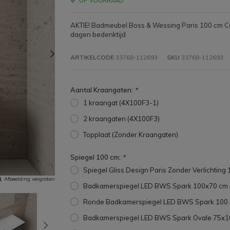
OP VOORRAAD
AKTIE! Badmeubel Boss & Wessing Paris 100 cm C
dagen bedenktijd
ARTIKELCODE
33768-112693
SKU
33768-112693
Aantal Kraangaten:
*
1 kraangat (4X100F3-1)
2 kraangaten (4X100F3)
Topplaat (Zonder Kraangaten)
Spiegel 100 cm:
*
Spiegel Gliss Design Paris Zonder Verlichtin
Afbeelding vergroten
Badkamerspiegel LED BWS Spark 100x70 cm 
Ronde Badkamerspiegel LED BWS Spark 100 
Badkamerspiegel LED BWS Spark Ovale 75x10