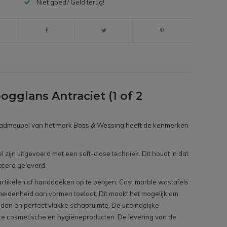
Niet goed? Geld terug!
glans Antraciet (1 of 2
ie badmeubel van het merk Boss & Wessing heeft de kenmerken
jn uitgevoerd met een soft-close techniek. Dit houdt in dat
teerd geleverd.
tartikelen of handdoeken op te bergen. Cast marble wastafels
scheidenheid aan vormen toelaat. Dit maakt het mogelijk om
n en perfect vlakke schapruimte. De uiteindelijke
kte cosmetische en hygiëneproducten. De levering van de