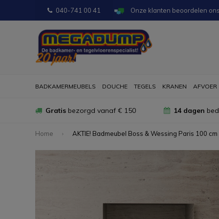
040-741 00 41
Onze klanten beoordelen on
BADKAMERMEUBELS
DOUCHE
TEGELS
KRANEN
AFVOER
Gratis
bezorgd vanaf € 150
14 dagen
bede
Home
AKTIE! Badmeubel Boss & Wessing Paris 100 cm 