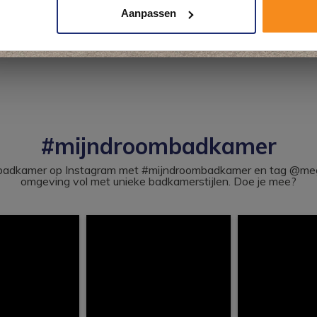
Aanpassen
Kom langs en ervaar zelf het verschil!
#mijndroombadkamer
ouw badkamer op Instagram met #mijndroombadkamer en tag @m
omgeving vol met unieke badkamerstijlen. Doe je mee?