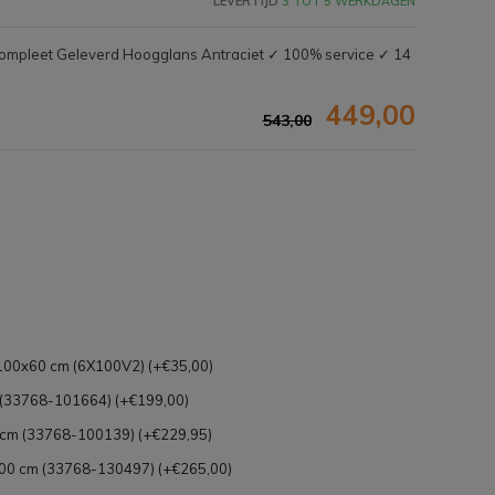
LEVERTIJD
3 TOT 5 WERKDAGEN
ompleet Geleverd Hoogglans Antraciet ✓ 100% service ✓ 14
449,00
543,00
g 100x60 cm (6X100V2) (+€35,00)
Afbeelding vergroten
(33768-101664) (+€199,00)
cm (33768-100139) (+€229,95)
0 cm (33768-130497) (+€265,00)