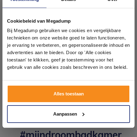
Hoogte: 50 cm
Ontdek 21 complete
Diepte: 47.5 cm
badkamers in onze 1000 m²
Cookiebeleid van Megadump
showroom
Topplaat maten
Bij Megadump gebruiken we cookies en vergelijkbare
technieken om onze website goed te laten functioneren,
Breedte: 119.4 cm
Laat je inspireren door 21 volledig ingerichte
Hoogte: 1.8 cm
je ervaring te verbeteren, en gepersonaliseerde inhoud en
badkameropstellingen – van compact tot luxe. Onze
Diepte: 47.5 cm
advertenties aan te bieden. Door op 'Alle cookies
ervaren adviseurs helpen je persoonlijk, en je vindt
toestaan' te klikken, geef je toestemming voor het
tegels & sanitair direct uit voorraad. Gratis parkeren
op eigen terrein.
gebruik van alle cookies zoals beschreven in ons beleid.
Plan je bezoek!
Alles toestaan
Kom langs en ervaar zelf het verschil!
Aanpassen
#mijndroombadkamer