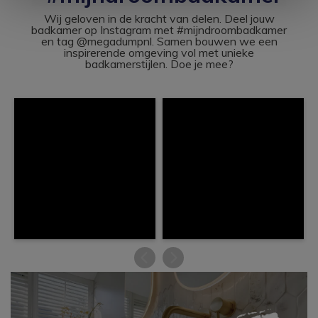
Wij geloven in de kracht van delen. Deel jouw
badkamer op Instagram met #mijndroombadkamer
en tag @megadumpnl. Samen bouwen we een
inspirerende omgeving vol met unieke
badkamerstijlen. Doe je mee?