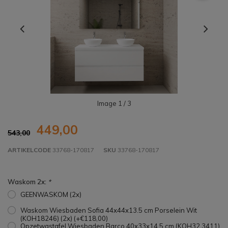
Image
1
/ 3
449,00
543,00
ARTIKELCODE
33768-170817
SKU
33768-170817
Waskom 2x:
*
GEENWASKOM (2x)
Waskom Wiesbaden Sofia 44x44x13.5 cm Porselein Wit
(KOH18246) (2x) (+€118,00)
Opzetwastafel Wiesbaden Barco 40x33x14,5 cm (KOH32.3411)