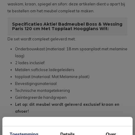
waskom, kraan, spiegel en sifon: deze artikelen dient u apart bij
te bestellen om het meubel compleet te maken.
Specificaties Aktie! Badmeubel Boss & Wessing
Paris 120 cm Met Topplaat Hoogglans Wit:
De set wordt compleet geleverd met:
Onderbouwkast (materiaal: 18 mm spaanplaat met melamine
laag)
2 lades inclusief
Metalen softclose ladegeleiders
topplaat (materiaal: Mat Melamine plaat)
Bevestigingsmateriaal
Technische montagetekening
Geïntegreerde handgrepen
Let op: dit meubel wordt geleverd exclusief kraan en
afvoer!
Meubel maten
Toestemming
Details
Over
Breedte: 119.4 cm