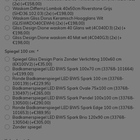
(2x) (+€158,00)
Waskom Differnz Lombok 40x50cm Riverstone Grijs
(SHD36.102.03) (2x) (+€198,00)
Waskom Gliss Dorus Keramisch Hoogglans Wit
(GLISWKDO40CEWH) (2x) (+€198,00)
Gliss Design Dione waskom 40 Glans wit (4C040D3) (2x) (+
€198,00)
Gliss Design Dione waskom 40 Mat wit (4C040G3) (2x) (+
€198,00)
Spiegel 100 cm:
*
Spiegel Gliss Design Paris Zonder Verlichting 100x60 cm
(6X100V2) (+€35,00)
Badkamerspiegel LED BWS Spark 100x70 cm (33768-101664)
(+€199,00)
Ronde Badkamerspiegel LED BWS Spark 100 cm (33768-
100139) (+€229,95)
Badkamerspiegel LED BWS Spark Ovale 75x100 cm (33768-
130497) (+€265,00)
Badkamerspiegel LED BWS Spark Pendel 100x100 cm (33768-
130500) (+€290,00)
Ronde Badkamerspiegel LED BWS Spark Edge 100 cm (33768-
101653) (+€389,95)
Badkamerspiegel LED BWS Spark Brio 120x90 cm (33768-
130504) (+€305,00)
Zonder spiegel