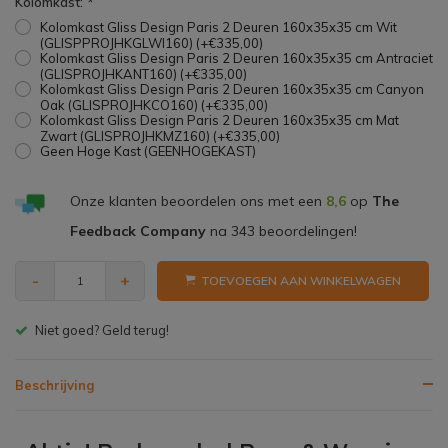
Kolomkast:
*
Kolomkast Gliss Design Paris 2 Deuren 160x35x35 cm Wit
(GLISPPROJHKGLWI160) (+€335,00)
Kolomkast Gliss Design Paris 2 Deuren 160x35x35 cm Antraciet
(GLISPROJHKANT160) (+€335,00)
Kolomkast Gliss Design Paris 2 Deuren 160x35x35 cm Canyon
Oak (GLISPROJHKCO160) (+€335,00)
Kolomkast Gliss Design Paris 2 Deuren 160x35x35 cm Mat
Zwart (GLISPROJHKMZ160) (+€335,00)
Geen Hoge Kast (GEENHOGEKAST)
Onze klanten beoordelen ons met een
8,6
op
The
Feedback Company
na
343
beoordelingen!
-
+
TOEVOEGEN AAN WINKELWAGEN
Gratis bezorgen v.a. € 150,- (NL)
Beschrijving