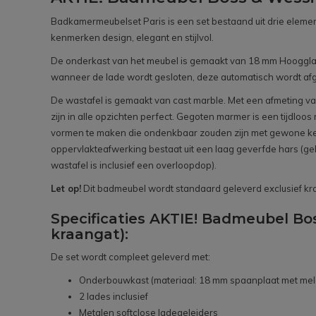
Badkamermeubelset Paris is een set bestaand uit drie elemen
kenmerken design, elegant en stijlvol.
De onderkast van het meubel is gemaakt van 18 mm Hoogglans
wanneer de lade wordt gesloten, deze automatisch wordt afg
De wastafel is gemaakt van cast marble. Met een afmeting van
zijn in alle opzichten perfect. Gegoten marmer is een tijdloo
vormen te maken die ondenkbaar zouden zijn met gewone kera
oppervlakteafwerking bestaat uit een laag geverfde hars (g
wastafel is inclusief een overloopdop).
Let op!
Dit badmeubel wordt standaard geleverd exclusief kraa
Specificaties AKTIE! Badmeubel Bo
kraangat):
De set wordt compleet geleverd met:
Onderbouwkast (materiaal: 18 mm spaanplaat met mel
2 lades inclusief
Metalen softclose ladegeleiders