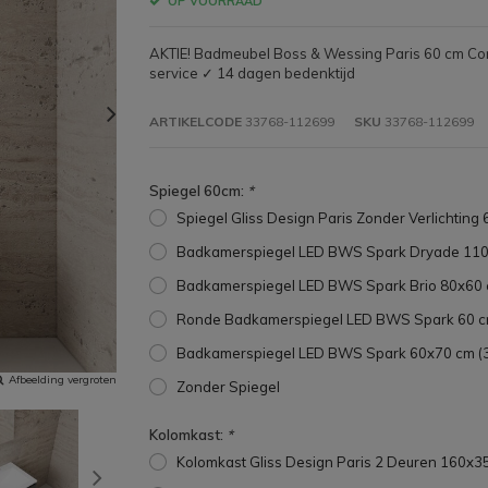
OP VOORRAAD
AKTIE! Badmeubel Boss & Wessing Paris 60 cm Co
service ✓ 14 dagen bedenktijd
ARTIKELCODE
33768-112699
SKU
33768-112699
Spiegel 60cm:
*
Spiegel Gliss Design Paris Zonder Verlichting
Badkamerspiegel LED BWS Spark Dryade 110
Badkamerspiegel LED BWS Spark Brio 80x60 
Ronde Badkamerspiegel LED BWS Spark 60 c
Badkamerspiegel LED BWS Spark 60x70 cm (
Afbeelding vergroten
Zonder Spiegel
Kolomkast:
*
Kolomkast Gliss Design Paris 2 Deuren 160x