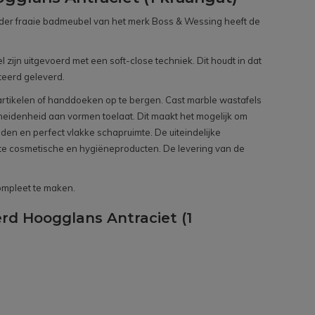
onder fraaie badmeubel van het merk Boss & Wessing heeft de
jn uitgevoerd met een soft-close techniek. Dit houdt in dat
teerd geleverd.
tartikelen of handdoeken op te bergen. Cast marble wastafels
scheidenheid aan vormen toelaat. Dit maakt het mogelijk om
n en perfect vlakke schapruimte. De uiteindelijke
kte cosmetische en hygiëneproducten. De levering van de
compleet te maken.
rd Hoogglans Antraciet (1