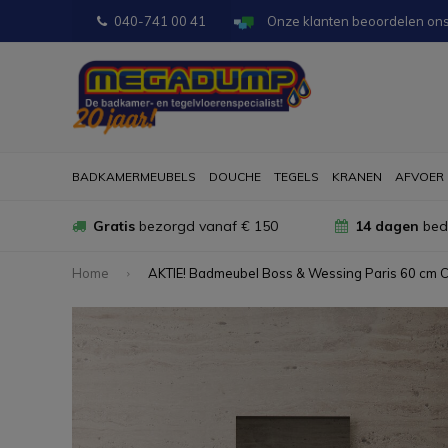
040-741 00 41
Onze klanten beoordelen on
BADKAMERMEUBELS
DOUCHE
TEGELS
KRANEN
AFVOER
Gratis
bezorgd vanaf € 150
14 dagen
bede
Home
AKTIE! Badmeubel Boss & Wessing Paris 60 cm C