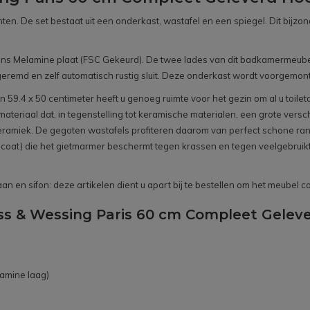
ten. De set bestaat uit een onderkast, wastafel en een spiegel. Dit bijz
 Melamine plaat (FSC Gekeurd). De twee lades van dit badkamermeubel zi
eremd en zelf automatisch rustig sluit. Deze onderkast wordt voorgemon
 59.4 x 50 centimeter heeft u genoeg ruimte voor het gezin om al u toile
s materiaal dat, in tegenstelling tot keramische materialen, een grote ver
miek. De gegoten wastafels profiteren daarom van perfect schone rande
elcoat) die het gietmarmer beschermt tegen krassen en tegen veelgebrui
n en sifon: deze artikelen dient u apart bij te bestellen om het meubel 
ss & Wessing Paris 60 cm Compleet Geleve
amine laag)