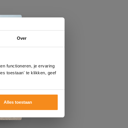
e
Over
n
gels
n functioneren, je ervaring
es toestaan' te klikken, geef
Alles toestaan