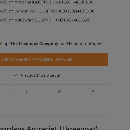
35x35 cm Antraciet (GLISPROJHKANT160) (+€335,00)
x35x35 cm Canyon Oak (GLISPROJHKCO160) (+€335,00)
35x35 cm Mat Zwart (GLISPROJHKMZ160) (+€335,00)
,6
op
The Feedback Company
na
343
beoordelingen!
TOEVOEGEN AAN WINKELWAGEN
Niet goed? Geld terug!
glans Antraciet (1 kraangat)