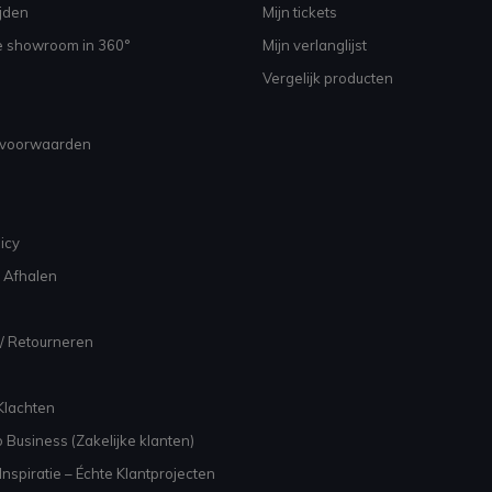
jden
Mijn tickets
e showroom in 360°
Mijn verlanglijst
Vergelijk producten
voorwaarden
icy
 Afhalen
/ Retourneren
Klachten
 Business (Zakelijke klanten)
nspiratie – Échte Klantprojecten