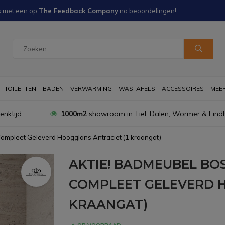
s met een
op
The Feedback Company
na
beoordelingen!
TOILETTEN
BADEN
VERWARMING
WASTAFELS
ACCESSOIRES
MEER 
nktijd
1000m2
showroom in Tiel, Dalen, Wormer & Eind
ompleet Geleverd Hoogglans Antraciet (1 kraangat)
AKTIE! BADMEUBEL BOS
COMPLEET GELEVERD H
KRAANGAT)