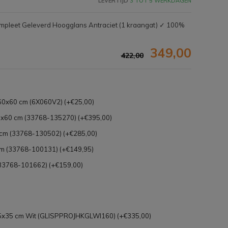
LEVERTIJD
3 TOT 5 WERKDAGEN
mpleet Geleverd Hoogglans Antraciet (1 kraangat) ✓ 100%
349,00
422,00
 60x60 cm (6X060V2) (+€25,00)
x60 cm (33768-135270) (+€395,00)
cm (33768-130502) (+€285,00)
m (33768-100131) (+€149,95)
33768-101662) (+€159,00)
Afbeelding vergroten
35x35 cm Wit (GLISPPROJHKGLWI160) (+€335,00)