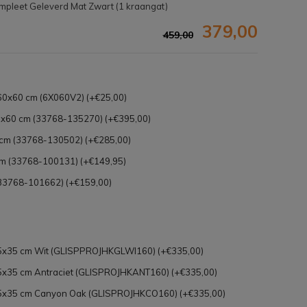
pleet Geleverd Mat Zwart (1 kraangat)
379,00
459,00
 60x60 cm (6X060V2) (+€25,00)
x60 cm (33768-135270) (+€395,00)
cm (33768-130502) (+€285,00)
m (33768-100131) (+€149,95)
33768-101662) (+€159,00)
Afbeelding vergroten
35x35 cm Wit (GLISPPROJHKGLWI160) (+€335,00)
35x35 cm Antraciet (GLISPROJHKANT160) (+€335,00)
x35x35 cm Canyon Oak (GLISPROJHKCO160) (+€335,00)