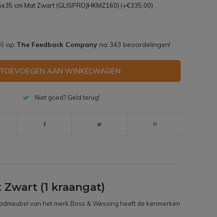
35x35 cm Mat Zwart (GLISPROJHKMZ160) (+€335,00)
,6
op
The Feedback Company
na
343
beoordelingen!
TOEVOEGEN AAN WINKELWAGEN
Niet goed? Geld terug!
Zwart (1 kraangat)
ie badmeubel van het merk Boss & Wessing heeft de kenmerken