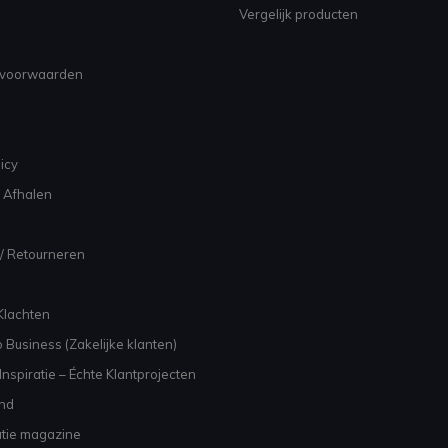
Vergelijk producten
voorwaarden
icy
 Afhalen
/ Retourneren
Klachten
 Business (Zakelijke klanten)
nspiratie – Échte Klantprojecten
and
atie magazine