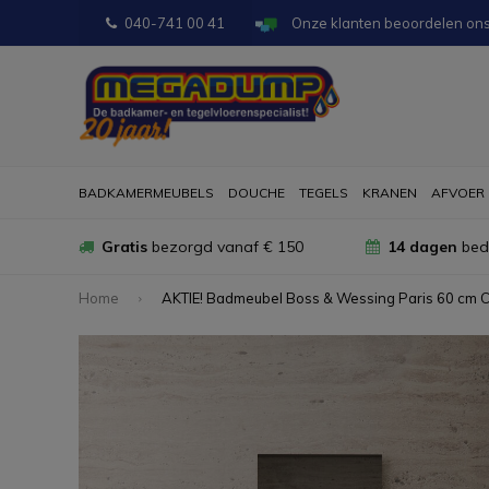
040-741 00 41
Onze klanten beoordelen on
BADKAMERMEUBELS
DOUCHE
TEGELS
KRANEN
AFVOER
Gratis
bezorgd vanaf € 150
14 dagen
bede
Home
AKTIE! Badmeubel Boss & Wessing Paris 60 cm C