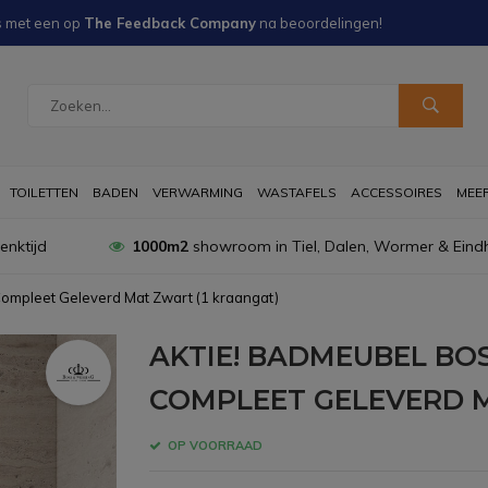
s met een
op
The Feedback Company
na
beoordelingen!
TOILETTEN
BADEN
VERWARMING
WASTAFELS
ACCESSOIRES
MEER 
nktijd
1000m2
showroom in Tiel, Dalen, Wormer & Eind
ompleet Geleverd Mat Zwart (1 kraangat)
AKTIE! BADMEUBEL BOS
COMPLEET GELEVERD M
OP VOORRAAD