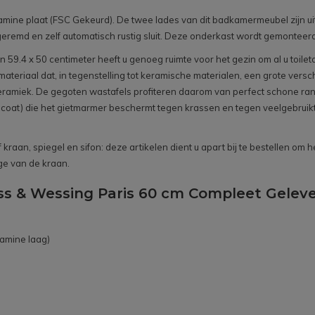
ne plaat (FSC Gekeurd). De twee lades van dit badkamermeubel zijn uitg
eremd en zelf automatisch rustig sluit. Deze onderkast wordt gemonteer
 59.4 x 50 centimeter heeft u genoeg ruimte voor het gezin om al u toile
s materiaal dat, in tegenstelling tot keramische materialen, een grote ver
miek. De gegoten wastafels profiteren daarom van perfect schone rande
elcoat) die het gietmarmer beschermt tegen krassen en tegen veelgebrui
raan, spiegel en sifon: deze artikelen dient u apart bij te bestellen om h
ge van de kraan.
ss & Wessing Paris 60 cm Compleet Geleve
amine laag)