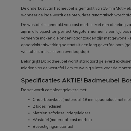
De onderkast van het meubel is gemaakt van 18 mm Mat Melami
wanneer de lade wordt gesloten, deze automatisch wordt afg
De wastafel is gemaakt van cast marble. Met een afmeting van
zijn in alle opzichten perfect. Gegoten marmer is een tijdloo
vormen te maken die ondenkbaar zouden zijn met gewone kera
oppervlakteafwerking bestaat uit een laag geverfde hars (g
wastafel is inclusief een overloopdop).
Belangrijk! Dit badmeubel wordt standaard geleverd exclusief k
midden van de wastafel i.v.m. te weinig ruimte voor de monta
Specificaties AKTIE! Badmeubel Bo
De set wordt compleet geleverd met:
Onderbouwkast (materiaal: 18 mm spaanplaat met mel
2 lades inclusief
Metalen softclose ladegeleiders
Wastafel (materiaal: cast marble)
Bevestigingsmateriaal