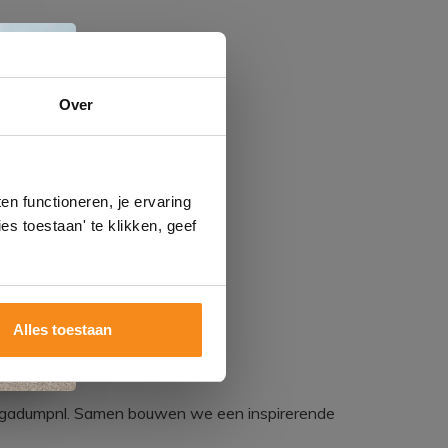
e
Over
n
gels
n functioneren, je ervaring
es toestaan' te klikken, geef
Alles toestaan
egadumpnl. Samen bouwen we een inspirerende