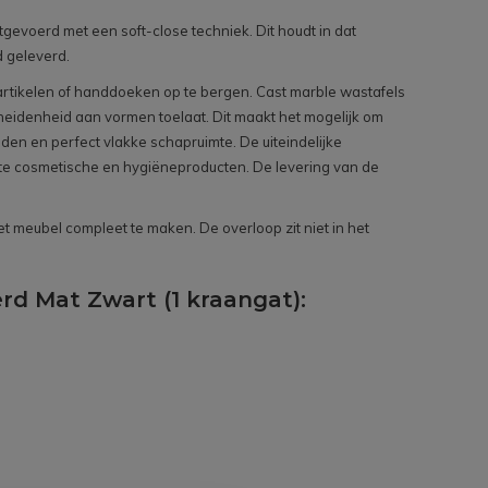
evoerd met een soft-close techniek. Dit houdt in dat
d geleverd.
tartikelen of handdoeken op te bergen. Cast marble wastafels
scheidenheid aan vormen toelaat. Dit maakt het mogelijk om
n en perfect vlakke schapruimte. De uiteindelijke
kte cosmetische en hygiëneproducten. De levering van de
et meubel compleet te maken. De overloop zit niet in het
rd Mat Zwart (1 kraangat):