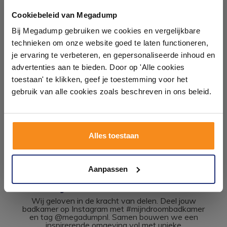
Ontdek 21 complete
Meubel maten
badkamers in onze 1000 m²
Cookiebeleid van Megadump
Breedte: 59.4 cm
showroom
Bij Megadump gebruiken we cookies en vergelijkbare
Hoogte: 50 cm
technieken om onze website goed te laten functioneren,
Diepte: 47.5 cm
Laat je inspireren door 21 volledig ingerichte
je ervaring te verbeteren, en gepersonaliseerde inhoud en
badkameropstellingen – van compact tot luxe. Onze
advertenties aan te bieden. Door op 'Alle cookies
ervaren adviseurs helpen je persoonlijk, en je vindt
toestaan' te klikken, geef je toestemming voor het
tegels & sanitair direct uit voorraad. Gratis parkeren
op eigen terrein.
gebruik van alle cookies zoals beschreven in ons beleid.
Plan je bezoek!
Alles toestaan
Kom langs en ervaar zelf het verschil!
Aanpassen
#mijndroombadkamer
Wij geloven in de kracht van delen. Deel jouw
badkamer op Instagram met #mijndroombadkamer
en tag @megadumpnl. Samen bouwen we een
inspirerende omgeving vol met unieke