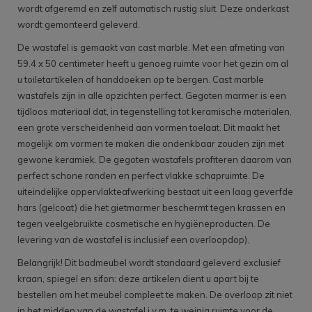
wordt afgeremd en zelf automatisch rustig sluit. Deze onderkast
wordt gemonteerd geleverd.
De wastafel is gemaakt van cast marble. Met een afmeting van
59.4 x 50 centimeter heeft u genoeg ruimte voor het gezin om al
u toiletartikelen of handdoeken op te bergen. Cast marble
wastafels zijn in alle opzichten perfect. Gegoten marmer is een
tijdloos materiaal dat, in tegenstelling tot keramische materialen,
een grote verscheidenheid aan vormen toelaat. Dit maakt het
mogelijk om vormen te maken die ondenkbaar zouden zijn met
gewone keramiek. De gegoten wastafels profiteren daarom van
perfect schone randen en perfect vlakke schapruimte. De
uiteindelijke oppervlakteafwerking bestaat uit een laag geverfde
hars (gelcoat) die het gietmarmer beschermt tegen krassen en
tegen veelgebruikte cosmetische en hygiëneproducten. De
levering van de wastafel is inclusief een overloopdop).
Belangrijk! Dit badmeubel wordt standaard geleverd exclusief
kraan, spiegel en sifon: deze artikelen dient u apart bij te
bestellen om het meubel compleet te maken. De overloop zit niet
in het midden van de wastafel i.v.m. te weinig ruimte voor de