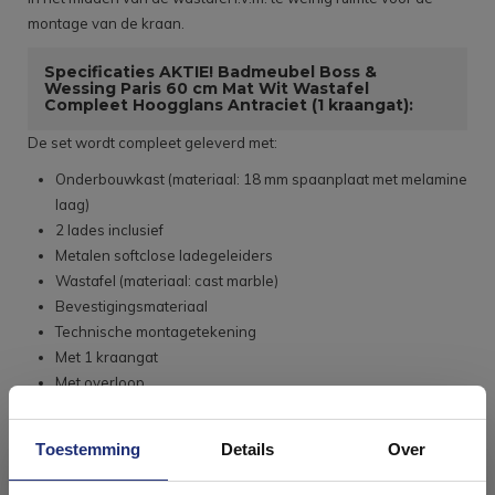
montage van de kraan.
Specificaties AKTIE! Badmeubel Boss &
Wessing Paris 60 cm Mat Wit Wastafel
Compleet Hoogglans Antraciet (1 kraangat):
De set wordt compleet geleverd met:
Onderbouwkast (materiaal: 18 mm spaanplaat met melamine
laag)
2 lades inclusief
Metalen softclose ladegeleiders
Wastafel (materiaal: cast marble)
Bevestigingsmateriaal
Technische montagetekening
Met 1 kraangat
Met overloop
Geïntegreerde handgrepen
Let op: dit meubel wordt geleverd exclusief kraan en
Toestemming
Details
Over
afvoer!