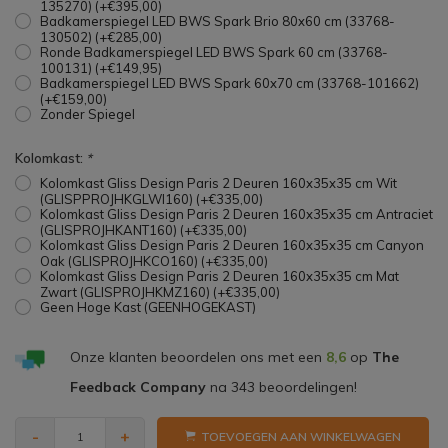
135270) (+€395,00)
Badkamerspiegel LED BWS Spark Brio 80x60 cm (33768-
130502) (+€285,00)
Ronde Badkamerspiegel LED BWS Spark 60 cm (33768-
100131) (+€149,95)
Badkamerspiegel LED BWS Spark 60x70 cm (33768-101662)
(+€159,00)
Zonder Spiegel
Kolomkast:
*
Kolomkast Gliss Design Paris 2 Deuren 160x35x35 cm Wit
(GLISPPROJHKGLWI160) (+€335,00)
Kolomkast Gliss Design Paris 2 Deuren 160x35x35 cm Antraciet
(GLISPROJHKANT160) (+€335,00)
Kolomkast Gliss Design Paris 2 Deuren 160x35x35 cm Canyon
Oak (GLISPROJHKCO160) (+€335,00)
Kolomkast Gliss Design Paris 2 Deuren 160x35x35 cm Mat
Zwart (GLISPROJHKMZ160) (+€335,00)
Geen Hoge Kast (GEENHOGEKAST)
Onze klanten beoordelen ons met een
8,6
op
The
Feedback Company
na
343
beoordelingen!
-
+
TOEVOEGEN AAN WINKELWAGEN