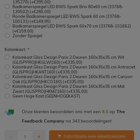
135270) (+€395,00)
Badkamerspiegel LED BWS Spark Brio 80x60 cm (33768-
130502) (+€285,00)
Ronde Badkamerspiegel LED BWS Spark 60 cm (33768-
100131) (+€149,95)
Badkamerspiegel LED BWS Spark 60x70 cm (33768-101662)
(+€159,00)
Zonder Spiegel
Kolomkast:
*
Kolomkast Gliss Design Paris 2 Deuren 160x35x35 cm Wit
(GLISPPROJHKGLWI160) (+€335,00)
Kolomkast Gliss Design Paris 2 Deuren 160x35x35 cm Antraciet
(GLISPROJHKANT160) (+€335,00)
Kolomkast Gliss Design Paris 2 Deuren 160x35x35 cm Canyon
Oak (GLISPROJHKCO160) (+€335,00)
Kolomkast Gliss Design Paris 2 Deuren 160x35x35 cm Mat
Zwart (GLISPROJHKMZ160) (+€335,00)
Geen Hoge Kast (GEENHOGEKAST)
Onze klanten beoordelen ons met een
8,6
op
The
Feedback Company
na
343
beoordelingen!
-
+
TOEVOEGEN AAN WINKELWAGEN