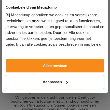
Ontdek 21 complete
Meubel maten
badkamers in onze 1000 m²
Cookiebeleid van Megadump
Breedte: 59.4 cm
showroom
Bij Megadump gebruiken we cookies en vergelijkbare
Hoogte: 50 cm
technieken om onze website goed te laten functioneren,
Diepte: 47.5 cm
Laat je inspireren door 21 volledig ingerichte
je ervaring te verbeteren, en gepersonaliseerde inhoud en
badkameropstellingen – van compact tot luxe. Onze
advertenties aan te bieden. Door op 'Alle cookies
ervaren adviseurs helpen je persoonlijk, en je vindt
toestaan' te klikken, geef je toestemming voor het
tegels & sanitair direct uit voorraad. Gratis parkeren
op eigen terrein.
gebruik van alle cookies zoals beschreven in ons beleid.
Plan je bezoek!
Alles toestaan
Kom langs en ervaar zelf het verschil!
Aanpassen
#mijndroombadkamer
Wij geloven in de kracht van delen. Deel jouw
badkamer op Instagram met #mijndroombadkamer
en tag @megadumpnl. Samen bouwen we een
inspirerende omgeving vol met unieke