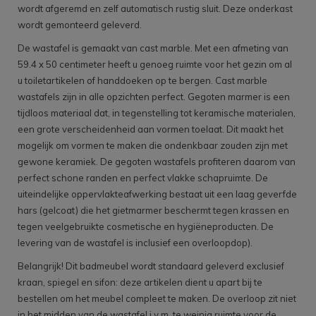
wordt afgeremd en zelf automatisch rustig sluit. Deze onderkast
wordt gemonteerd geleverd.
De wastafel is gemaakt van cast marble. Met een afmeting van
59.4 x 50 centimeter heeft u genoeg ruimte voor het gezin om al
u toiletartikelen of handdoeken op te bergen. Cast marble
wastafels zijn in alle opzichten perfect. Gegoten marmer is een
tijdloos materiaal dat, in tegenstelling tot keramische materialen,
een grote verscheidenheid aan vormen toelaat. Dit maakt het
mogelijk om vormen te maken die ondenkbaar zouden zijn met
gewone keramiek. De gegoten wastafels profiteren daarom van
perfect schone randen en perfect vlakke schapruimte. De
uiteindelijke oppervlakteafwerking bestaat uit een laag geverfde
hars (gelcoat) die het gietmarmer beschermt tegen krassen en
tegen veelgebruikte cosmetische en hygiëneproducten. De
levering van de wastafel is inclusief een overloopdop).
Belangrijk! Dit badmeubel wordt standaard geleverd exclusief
kraan, spiegel en sifon: deze artikelen dient u apart bij te
bestellen om het meubel compleet te maken. De overloop zit niet
in het midden van de wastafel i.v.m. te weinig ruimte voor de