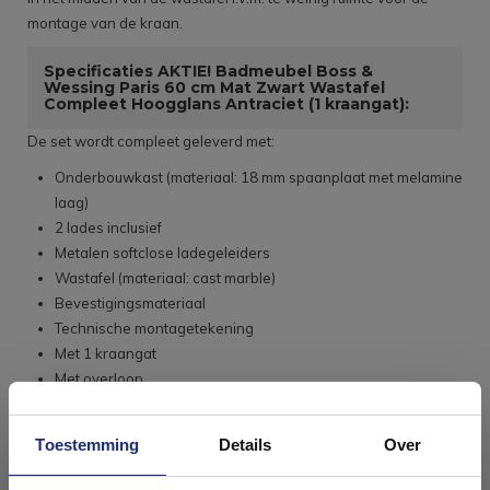
montage van de kraan.
Specificaties AKTIE! Badmeubel Boss &
Wessing Paris 60 cm Mat Zwart Wastafel
Compleet Hoogglans Antraciet (1 kraangat):
De set wordt compleet geleverd met:
Onderbouwkast (materiaal: 18 mm spaanplaat met melamine
laag)
2 lades inclusief
Metalen softclose ladegeleiders
Wastafel (materiaal: cast marble)
Bevestigingsmateriaal
Technische montagetekening
Met 1 kraangat
Met overloop
Geïntegreerde handgrepen
Let op: dit meubel wordt geleverd exclusief kraan en
Toestemming
Details
Over
afvoer!