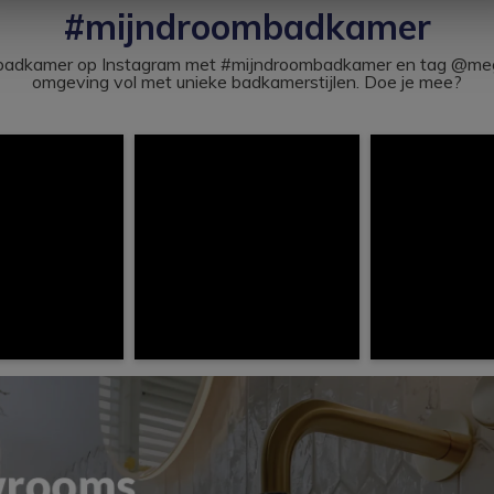
#mijndroombadkamer
ouw badkamer op Instagram met #mijndroombadkamer en tag @m
omgeving vol met unieke badkamerstijlen. Doe je mee?