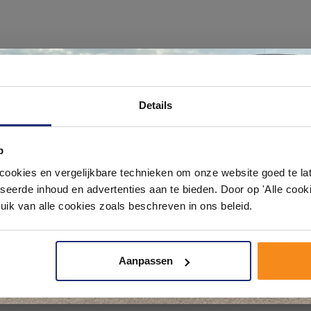
Ontdek 21 complete badkamers in onz
Details
1000 m² showroom
n afvoer!
p
Laat je inspireren door 21 volledig ingerichte badkameropstellingen – va
pact tot luxe. Onze ervaren adviseurs helpen je persoonlijk, en je vindt te
okies en vergelijkbare technieken om onze website goed te late
& sanitair direct uit voorraad. Gratis parkeren op eigen terrein.
seerde inhoud en advertenties aan te bieden. Door op 'Alle cooki
uik van alle cookies zoals beschreven in ons beleid.
Plan je bezoek!
Aanpassen
Kom langs en ervaar zelf het verschil!