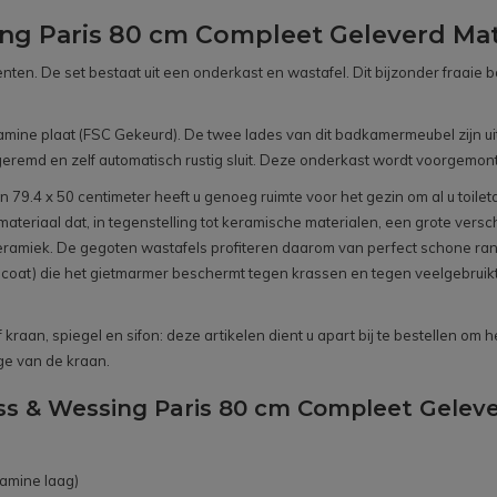
g Paris 80 cm Compleet Geleverd Mat 
nten. De set bestaat uit een onderkast en wastafel. Dit bijzonder fraa
ne plaat (FSC Gekeurd). De twee lades van dit badkamermeubel zijn uitg
eremd en zelf automatisch rustig sluit. Deze onderkast wordt voorgemon
 79.4 x 50 centimeter heeft u genoeg ruimte voor het gezin om al u toile
s materiaal dat, in tegenstelling tot keramische materialen, een grote ver
miek. De gegoten wastafels profiteren daarom van perfect schone rande
elcoat) die het gietmarmer beschermt tegen krassen en tegen veelgebrui
raan, spiegel en sifon: deze artikelen dient u apart bij te bestellen om h
ge van de kraan.
ss & Wessing Paris 80 cm Compleet Geleve
amine laag)