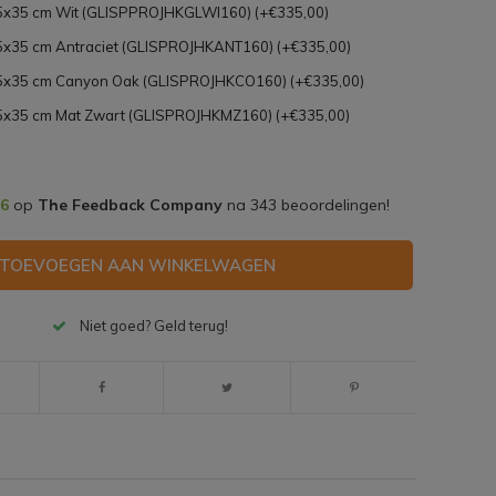
35x35 cm Wit (GLISPPROJHKGLWI160) (+€335,00)
35x35 cm Antraciet (GLISPROJHKANT160) (+€335,00)
x35x35 cm Canyon Oak (GLISPROJHKCO160) (+€335,00)
35x35 cm Mat Zwart (GLISPROJHKMZ160) (+€335,00)
,6
op
The Feedback Company
na
343
beoordelingen!
TOEVOEGEN AAN WINKELWAGEN
Niet goed? Geld terug!