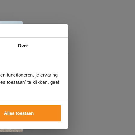
e
Over
n
gels
n functioneren, je ervaring
es toestaan' te klikken, geef
Alles toestaan