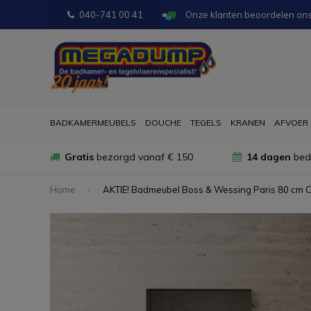
040-741 00 41
Onze klanten beoordelen on
BADKAMERMEUBELS
DOUCHE
TEGELS
KRANEN
AFVOER
Gratis
bezorgd vanaf € 150
14 dagen
bede
Home
AKTIE! Badmeubel Boss & Wessing Paris 80 cm C