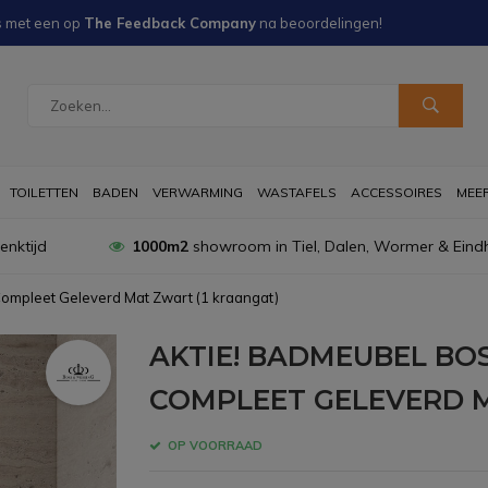
s met een
op
The Feedback Company
na
beoordelingen!
TOILETTEN
BADEN
VERWARMING
WASTAFELS
ACCESSOIRES
MEER 
nktijd
1000m2
showroom in Tiel, Dalen, Wormer & Eind
ompleet Geleverd Mat Zwart (1 kraangat)
AKTIE! BADMEUBEL BOS
COMPLEET GELEVERD M
OP VOORRAAD