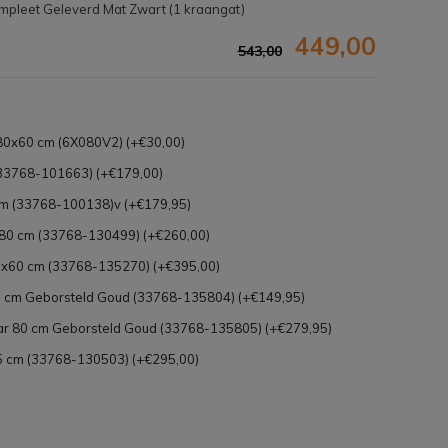
pleet Geleverd Mat Zwart (1 kraangat)
449,00
543,00
 80x60 cm (6X080V2) (+€30,00)
33768-101663) (+€179,00)
m (33768-100138)v (+€179,95)
0 cm (33768-130499) (+€260,00)
x60 cm (33768-135270) (+€395,00)
cm Geborsteld Goud (33768-135804) (+€149,95)
 80 cm Geborsteld Goud (33768-135805) (+€279,95)
Afbeelding vergroten
 cm (33768-130503) (+€295,00)