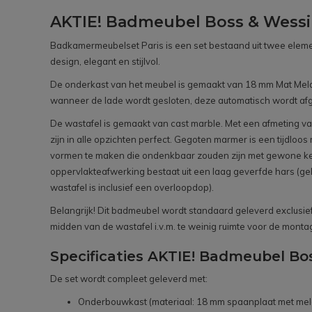
AKTIE! Badmeubel Boss & Wessin
Badkamermeubelset Paris is een set bestaand uit twee eleme
design, elegant en stijlvol.
De onderkast van het meubel is gemaakt van 18 mm Mat Melami
wanneer de lade wordt gesloten, deze automatisch wordt afg
De wastafel is gemaakt van cast marble. Met een afmeting van
zijn in alle opzichten perfect. Gegoten marmer is een tijdloo
vormen te maken die ondenkbaar zouden zijn met gewone kera
oppervlakteafwerking bestaat uit een laag geverfde hars (g
wastafel is inclusief een overloopdop).
Belangrijk! Dit badmeubel wordt standaard geleverd exclusief k
midden van de wastafel i.v.m. te weinig ruimte voor de monta
Specificaties AKTIE! Badmeubel Bo
De set wordt compleet geleverd met:
Onderbouwkast (materiaal: 18 mm spaanplaat met mel