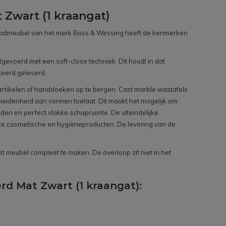
Zwart (1 kraangat)
ie badmeubel van het merk Boss & Wessing heeft de kenmerken
evoerd met een soft-close techniek. Dit houdt in dat
teerd geleverd.
tartikelen of handdoeken op te bergen. Cast marble wastafels
scheidenheid aan vormen toelaat. Dit maakt het mogelijk om
n en perfect vlakke schapruimte. De uiteindelijke
kte cosmetische en hygiëneproducten. De levering van de
et meubel compleet te maken. De overloop zit niet in het
rd Mat Zwart (1 kraangat):