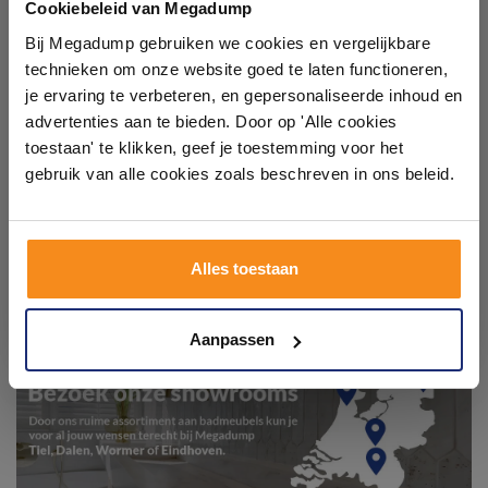
badkamers in onze 1000 m²
Cookiebeleid van Megadump
showroom
Bij Megadump gebruiken we cookies en vergelijkbare
technieken om onze website goed te laten functioneren,
Laat je inspireren door 21 volledig ingerichte
je ervaring te verbeteren, en gepersonaliseerde inhoud en
badkameropstellingen – van compact tot luxe. Onze
advertenties aan te bieden. Door op 'Alle cookies
ervaren adviseurs helpen je persoonlijk, en je vindt
toestaan' te klikken, geef je toestemming voor het
tegels & sanitair direct uit voorraad. Gratis parkeren
op eigen terrein.
gebruik van alle cookies zoals beschreven in ons beleid.
Plan je bezoek!
Alles toestaan
Kom langs en ervaar zelf het verschil!
Aanpassen