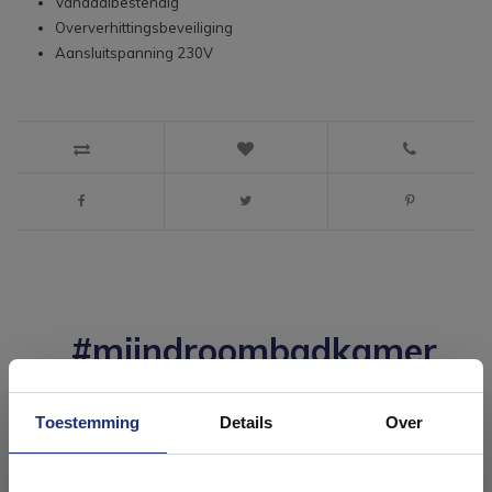
Vandaalbestendig
Oververhittingsbeveiliging
Aansluitspanning 230V
#mijndroombadkamer
Wij geloven in de kracht van delen. Deel jouw
badkamer op Instagram met #mijndroombadkamer
en tag @megadumpnl. Samen bouwen we een
Toestemming
Details
Over
inspirerende omgeving vol met unieke
badkamerstijlen. Doe je mee?
Ontdek 21 complete