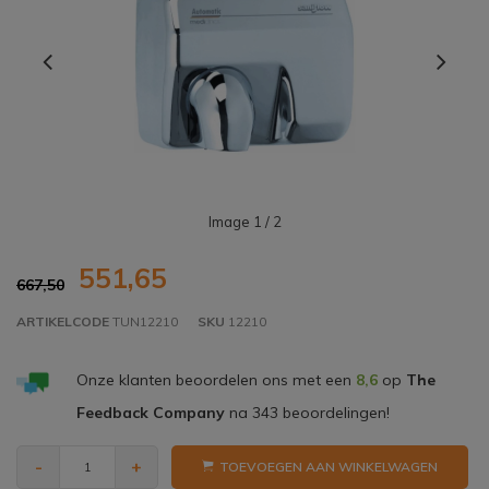
Image
1
/ 2
551,65
667,50
ARTIKELCODE
TUN12210
SKU
12210
Onze klanten beoordelen ons met een
8,6
op
The
Feedback Company
na
343
beoordelingen!
-
+
TOEVOEGEN AAN WINKELWAGEN