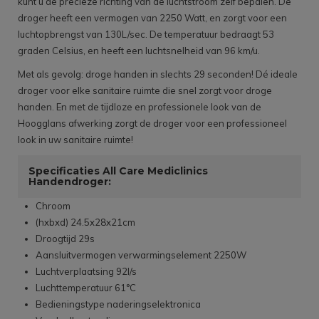
kunt u de precieze richting van de luchtstroom zelf bepalen. De
droger heeft een vermogen van 2250 Watt, en zorgt voor een
luchtopbrengst van 130L/sec. De temperatuur bedraagt 53
graden Celsius, en heeft een luchtsnelheid van 96 km/u.
Met als gevolg: droge handen in slechts 29 seconden! Dé ideale
droger voor elke sanitaire ruimte die snel zorgt voor droge
handen. En met de tijdloze en professionele look van de
Hoogglans afwerking zorgt de droger voor een professioneel
look in uw sanitaire ruimte!
Specificaties All Care Mediclinics
Handendroger:
Chroom
(hxbxd) 24.5x28x21cm
Droogtijd 29s
Aansluitvermogen verwarmingselement 2250W
Luchtverplaatsing 92l/s
Luchttemperatuur 61°C
Bedieningstype naderingselektronica